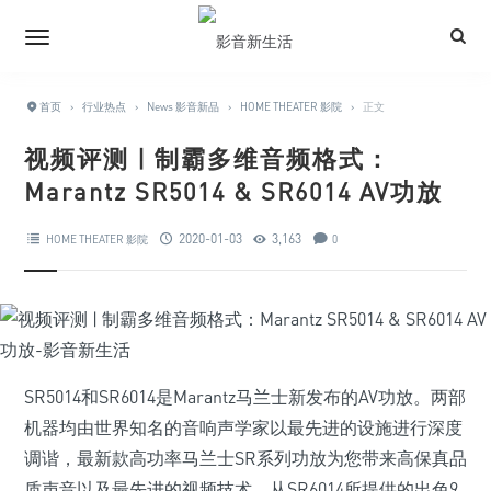
首页
›
行业热点
›
News 影音新品
›
HOME THEATER 影院
›
正文
视频评测 | 制霸多维音频格式：
Marantz SR5014 & SR6014 AV功放
2020-01-03
3,163
HOME THEATER 影院
0
SR5014和SR6014是Marantz马兰士新发布的AV功放。两部
机器均由世界知名的音响声学家以最先进的设施进行深度
调谐，最新款高功率马兰士SR系列功放为您带来高保真品
质声音以及最先进的视频技术。从SR6014所提供的出色9