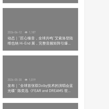
道极致影院
2026-06-12
1,187
动态｜“匠心臻音，全球共鸣”艾索洛登陆
维也纳 Hi-End 展，完整音频矩阵引爆关
注
2026-05-30
1,019
发布｜“全球首张双Dolby技术的演唱会蓝
光碟” 陈奕迅《FEAR and DREAMS 世界
巡回演唱会》4K UHD BD新品发布会