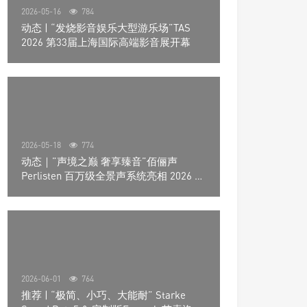
2026-05-16
784
动态 | “发烧影音娱乐大型游乐场”TAS
2026 第33届上海国际高端影音展开幕
2026-05-18
774
动态｜”声境之巅 奢享臻音”佰俪声
Perlisten 百万级全景声系统亮相 2026 北
京国际音响展
2026-06-01
764
推荐 | “极简、小巧、大能耐” Starke