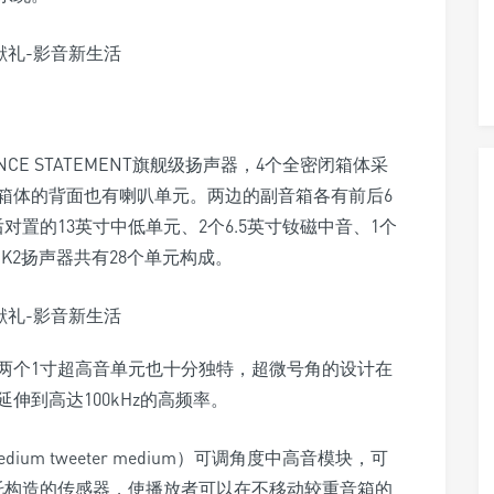
ENCE STATEMENT旗舰级扬声器，4个全密闭箱体采
箱体的背面也有喇叭单元。两边的副音箱各有前后6
对置的13英寸中低单元、2个6.5英寸钕磁中音、1个
K2扬声器共有28个单元构成。
两个1寸超高音单元也十分独特，超微号角的设计在
伸到高达100kHz的高频率。
m tweeter medium）可调角度中高音模块，可
托构造的传感器，使播放者可以在不移动较重音箱的