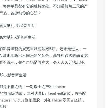
，每件单品都有它的独特之处。不知道短短三天的产
产品，曾撩动你的心弦？
们影音峰荟的展览区域丽晶殿B厅。还未走进去，一
以清晰地听出不同乐器的音色，高频处通透靓丽又宽
而不混沌，整个声场足够宽大，令人久久无法忘怀。
不俗之物：一对瑞士之声Stenheim
nor的前后级功放，两对达萧Dartzeel 468后级，再搭配
gnature Invictus旗舰黑胶，外加Thixar零震台坐镇，
系统。