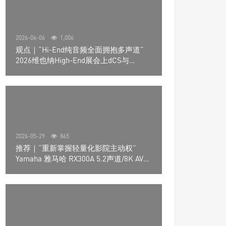
2026-06-06
1,006
观点｜“Hi-End纯音频全面拥抱多声道”
2026维也纳High-End展会上dCS与
Trinnov Audio搭建多声道演示系统
2026-05-29
865
推荐｜“重新掌握轻量化影院主动权”
Yamaha 雅马哈 RX300A 5.2声道/8K AV放
大器