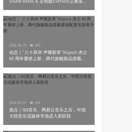
Sound Beta5 & 定制版Eversolo艾索洛
Play音响组合
2026-05-20
692
动态｜”八十风华 声耀新章“Klipsch 杰士
80 周年重磅上新，两代旗舰新品搭载硬
核配置音质再升级
2026-05-31
659
观点｜QQ音乐、网易云音乐之后，中国
大陆音乐流媒体市场进入新阶段