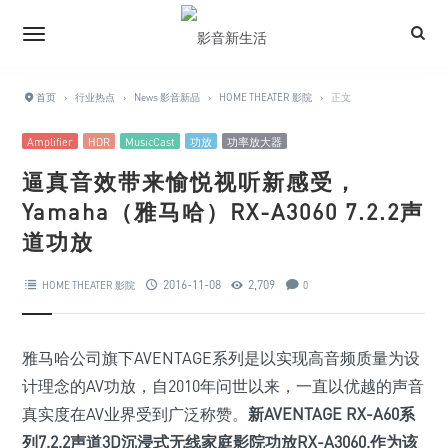
首页
›
行业热点
›
News 影音新品
›
HOME THEATER 影院
›
正文
Amplifier
HDR
MusicCast
功放
功率放大器
逼真音效带来愉悦视听新感受，
Yamaha（雅马哈）RX-A3060 7.2.2声
道功放
2016-11-08
2,709
HOME THEATER 影院
0
雅马哈公司旗下AVENTAGE系列是以实现高音频质量为设
计理念的AV功放，自2010年问世以来，一直以优越的声音
真实度在AV业界受到广泛称赞。
新AVENTAGE RX-A60系
列7.2.2声道3D沉浸式无线家庭影院功放RX-A3060,作为该