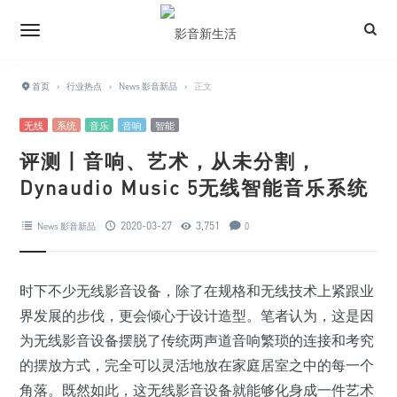
首页
›
行业热点
›
News 影音新品
›
正文
无线
系统
音乐
音响
智能
评测丨音响、艺术，从未分割，
Dynaudio Music 5无线智能音乐系统
2020-03-27
3,751
News 影音新品
0
时下不少无线影音设备，除了在规格和无线技术上紧跟业
界发展的步伐，更会倾心于设计造型。笔者认为，这是因
为无线影音设备摆脱了传统两声道音响繁琐的连接和考究
的摆放方式，完全可以灵活地放在家庭居室之中的每一个
角落。既然如此，这无线影音设备就能够化身成一件艺术