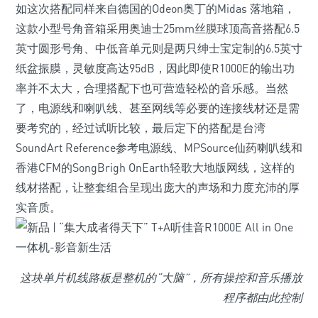
如这次搭配同样来自德国的Odeon奥丁的Midas 落地箱，
这款小型号角音箱采用奥迪士25mm丝膜球顶高音搭配6.5
英寸圆形号角、中低音单元则是两只绅士宝定制的6.5英寸
纸盆振膜，灵敏度高达95dB，因此即使R1000E的输出功
率并不太大，合理搭配下也可营造轻松的音乐感。当然
了，电源线和喇叭线、甚至网线等必要的连接线材还是需
要考究的，经过试听比较，最后定下的搭配是台湾
SoundArt Reference参考电源线、MPSource仙药喇叭线和
香港CFM的SongBrigh OnEarth轻歌大地版网线，这样的
线材搭配，让整套组合呈现出庞大的声场和力度充沛的厚
实音质。
这块单片机线路板是整机的“大脑”，所有操控和音乐播放
程序都由此控制