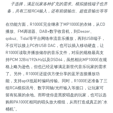
子选择，满足玩家各种扩充的需求。模拟接线端子也齐
备，共有三组RCA输入，还有前级输出、超低音输出等等
在功能方面，R1000E完全继承了MP1000E的衣钵，从CD
播放、FM调谐器、DAB+数字收音机，到Deezer、
qobuz、Tidal等平台网络串流音乐播放，再到USB端子，
不仅可以接上PC作USB DAC，也可以插入移动硬盘，让
R1000E读取并播放储存的音乐文件，对应的规格最高支
持PCM 32Bit/192kHz以及DSD64，虽然相比MP1000E在规
格上略为逊色，但也已经足够满足新世代音乐玩家的需求
了。另外，R1000E还提供方便分享的蓝牙连接播放功
能，支持aptX低延时编码传输。同时，R1000E还准备了三
组RCA模拟讯号、数字同轴/光纤输入等接口，让玩家可
留有拓展的余地。而即使你是黑胶唱盘的玩家，也可以选
购和PA1000E相同的唱头放大模组，从而打造成真正的“水
桶机”。