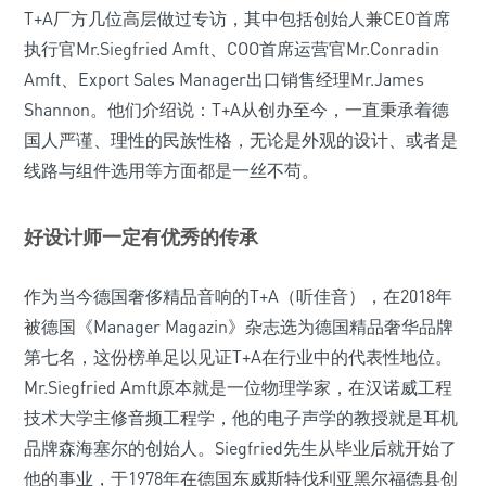
T+A厂方几位高层做过专访，其中包括创始人兼CEO首席
执行官Mr.Siegfried Amft、COO首席运营官Mr.Conradin
Amft、Export Sales Manager出口销售经理Mr.James
Shannon。他们介绍说：T+A从创办至今，一直秉承着德
国人严谨、理性的民族性格，无论是外观的设计、或者是
线路与组件选用等方面都是一丝不苟。
好设计师一定有优秀的传承
作为当今德国奢侈精品音响的T+A（听佳音），在2018年
被德国《Manager Magazin》杂志选为德国精品奢华品牌
第七名，这份榜单足以见证T+A在行业中的代表性地位。
Mr.Siegfried Amft原本就是一位物理学家，在汉诺威工程
技术大学主修音频工程学，他的电子声学的教授就是耳机
品牌森海塞尔的创始人。Siegfried先生从毕业后就开始了
他的事业，于1978年在德国东威斯特伐利亚黑尔福德县创