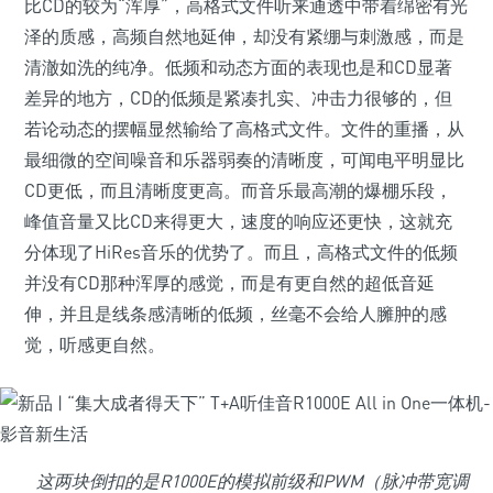
比CD的较为“浑厚”，高格式文件听来通透中带着绵密有光
泽的质感，高频自然地延伸，却没有紧绷与刺激感，而是
清澈如洗的纯净。低频和动态方面的表现也是和CD显著
差异的地方，CD的低频是紧凑扎实、冲击力很够的，但
若论动态的摆幅显然输给了高格式文件。文件的重播，从
最细微的空间噪音和乐器弱奏的清晰度，可闻电平明显比
CD更低，而且清晰度更高。而音乐最高潮的爆棚乐段，
峰值音量又比CD来得更大，速度的响应还更快，这就充
分体现了HiRes音乐的优势了。而且，高格式文件的低频
并没有CD那种浑厚的感觉，而是有更自然的超低音延
伸，并且是线条感清晰的低频，丝毫不会给人臃肿的感
觉，听感更自然。
这两块倒扣的是R1000E的模拟前级和PWM（脉冲带宽调