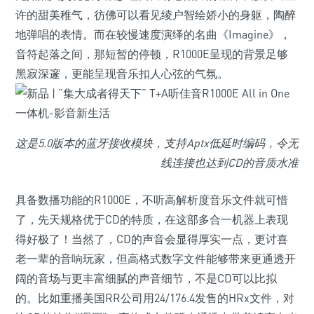
许的甜美稚气，彷佛可以看见绫户智绘娇小的身躯，陶醉
地弹唱的表情。而在较慢速度演绎的名曲《Imagine》，
音符起落之间，那短暂的停顿，R1000E呈现的背景足够
黑寂深邃，更能呈现音乐扣人心弦的气氛。
这是5.0版本的蓝牙接收模块，支持Aptx低延时编码，令无
线连接也达到CD的音质水准
具备数播功能的R1000E，不听高解析度音乐文件就可惜
了，先天规格优于CD的特质，在这部多合一机器上表现
得好极了！当然了，CD的声音会显得厚实一点，更讨喜
老一辈的音响玩家，但高格式数字文件能够带来更通透开
阔的音场与更丰富细腻的声音细节，不是CD可以比拟
的。比如重播美国RR公司用24/176.4发售的HRx文件，对