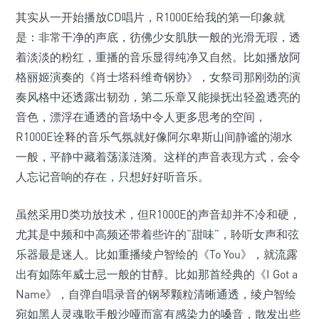
其实从一开始播放CD唱片，R1000E给我的第一印象就
是：非常干净的声底，彷佛少女肌肤一般的光滑无瑕，透
着淡淡的粉红，重播的音乐显得纯净又自然。比如播放阿
格丽姬演奏的《肖士塔科维奇钢协》，女祭司那刚劲的演
奏风格中还透露出韧劲，第二乐章又能操抚出轻盈透亮的
音色，漂浮在通透的音场中令人更多思考的空间，
R1000E诠释的音乐气氛就好像阿尔卑斯山间静谧的湖水
一般，平静中藏着荡漾涟漪。这样的声音表现方式，会令
人忘记音响的存在，只想好好听音乐。
虽然采用D类功放技术，但R1000E的声音却并不冷和硬，
尤其是中频和中高频还带着些许的“甜味”，聆听女声和弦
乐器最是迷人。比如重播绫户智绘的《To You》，就流露
出有如陈年威士忌一般的甘醇。比如那首经典的《I Got a
Name》，自弹自唱录音的钢琴颗粒清晰通透，绫户智绘
宛如黑人灵魂歌手般沙哑而富有感染力的嗓音，散发出些