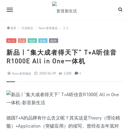
首页
›
行业热点
›
News 影音新品
›
正文
Hi-Fi
T+A
线路
音响
组件
新品 | “集大成者得天下” T+A听佳音
R1000E All in One一体机
2020-04-09
3,500
News 影音新品
0
德国T+A的品牌有什么含义呢？其实这是Theory（理论精
髓）+Application（突破应用）的缩写。曾经在去年底对