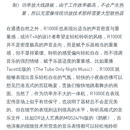
制）功率放大线路板，由于工作效率极高，不会产生热
量，所以无需像传统功放技术那样需要大型散热器
在通透自然之外，R1000E也表现出适当的声音密度与重
量感，或许T+A的设计者希望走轻松聆听的风格，R1000E
并不是密度极高的声音走向，而是赋予乐器相当的重量
感，但不显得紧绷。聆听的感受偏向轻松自在，而不强调
音乐的强烈情绪，赋予乐器适度的重量感。比如重播
Tacet出版的《The Tube Only Night Music》，R1000E就
能够表现出音乐轻松自在的气氛，轻快的小夜曲彷佛可以
想见巴洛克式的宫廷晚宴，贵族们愉快地跳着舞步的画
面。当然了，作为功率并不大的一体机，R1000E在表现
宏伟音场上似乎有些保守，也说明了器材总不会是完美
的。但在细节的表现则达到很高的水平，聆听高格式的音
乐文件，比如DR达人艺典的MQS24/96版的《鹊桥》，吉
他演奏的细致技术所营造的音乐表情都可以轻松地聆听