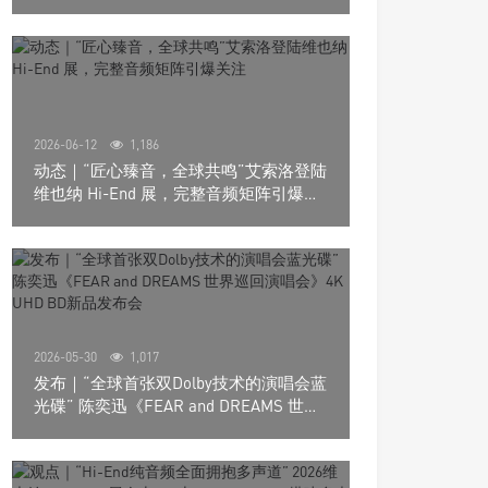
道极致影院
2026-06-12
1,186
动态｜“匠心臻音，全球共鸣”艾索洛登陆
维也纳 Hi-End 展，完整音频矩阵引爆关
注
2026-05-30
1,017
发布｜“全球首张双Dolby技术的演唱会蓝
光碟” 陈奕迅《FEAR and DREAMS 世界
巡回演唱会》4K UHD BD新品发布会