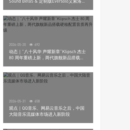
Sound Beta5 & 定制版Eversolo艾索洛
Play音响组合
2026-05-20
692
动态｜”八十风华 声耀新章“Klipsch 杰士
80 周年重磅上新，两代旗舰新品搭载硬
核配置音质再升级
2026-05-31
658
观点｜QQ音乐、网易云音乐之后，中国
大陆音乐流媒体市场进入新阶段