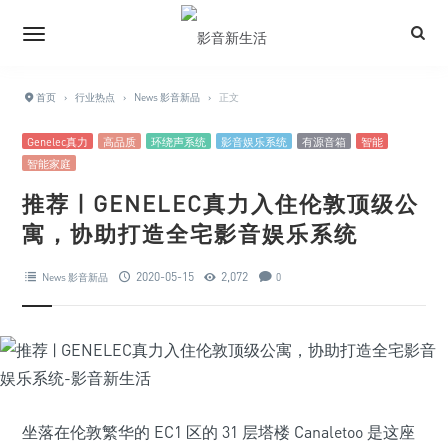
首页
›
行业热点
›
News 影音新品
›
正文
Genelec真力
高品质
环绕声系统
影音娱乐系统
有源音箱
智能
智能家庭
推荐 | GENELEC真力入住伦敦顶级公
寓，协助打造全宅影音娱乐系统
2020-05-15
2,072
News 影音新品
0
坐落在伦敦繁华的 EC1 区的 31 层塔楼 Canaletoo 是这座