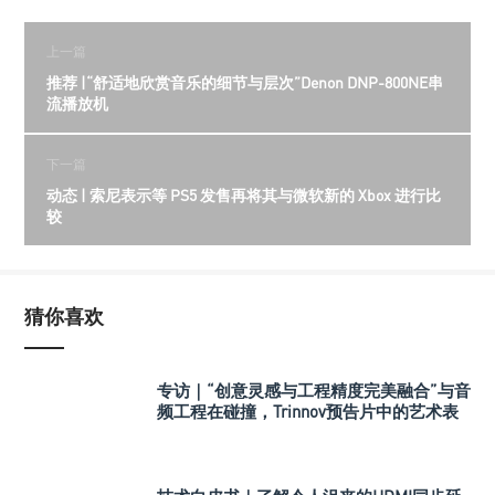
上一篇
推荐 |“舒适地欣赏音乐的细节与层次”Denon DNP-800NE串
流播放机
下一篇
动态 | 索尼表示等 PS5 发售再将其与微软新的 Xbox 进行比
较
猜你喜欢
专访｜“创意灵感与工程精度完美融合”与音
频工程在碰撞，Trinnov预告片中的艺术表
达