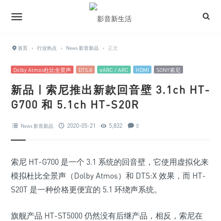
首页
›
行业热点
›
News 影音新品
›
正文
Dolby Atmos杜比全景声
DTS:X
eARC / ARC
HDMI
SONY索尼
新品 | 索尼推出新款回音壁 3.1ch HT-
G700 和 5.1ch HT-S20R
2020-05-21
5,832
News 影音新品
0
索尼 HT-G700 是一个 3.1 系统的回音壁，它使用虚拟化来
模拟杜比全景声（Dolby Atmos）和 DTS:X 效果，而 HT-
S20T 是一种价格更便宜的 5.1 环绕声系统。
旗舰产品 HT-ST5000 仍然没有后继产品，相反，索尼在