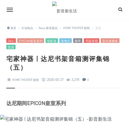
首页
›
行业热点
›
News 影音新品
›
HOME THEATER 影院
›
正文
DALI
EPICON皇室系列
电影迷
落地式
频率
书架音箱
音乐发烧友
音质
宅家神器 | 达尼书架音箱测评集锦
（五）
2020-05-27
3,278
HOME THEATER 影院
0
达尼期间EPICON皇室系列