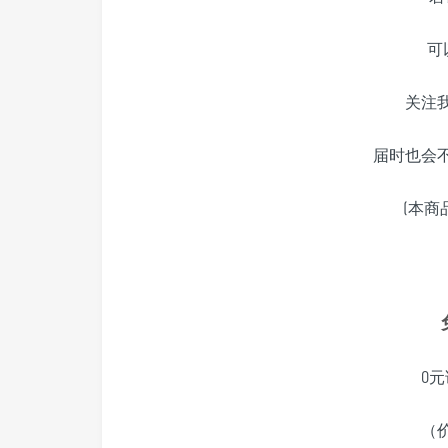
可
关注
届时也会
(本商
0元
（价