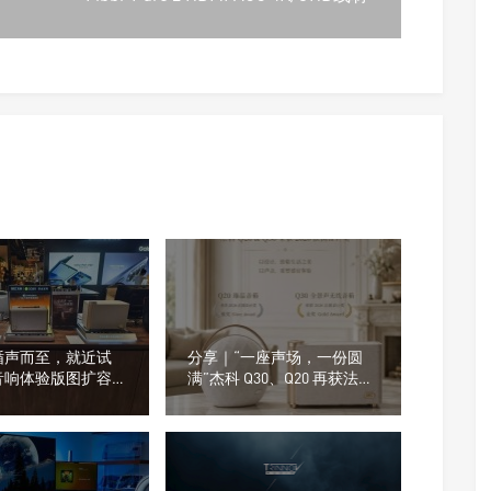
循声而至，就近试
分享｜“一座声场，一份圆
音响体验版图扩容，
满”杰科 Q30、Q20 再获法国
在不在你身边
设计奖