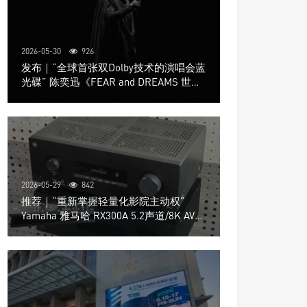
2026-05-30
926
发布｜“全球首张双Dolby技术的演唱会蓝
光碟” 陈奕迅《FEAR and DREAMS 世界
巡回演唱会》4K UHD BD新品发布会
2026-05-29
842
推荐｜“重新掌握轻量化影院主动权”
Yamaha 雅马哈 RX300A 5.2声道/8K AV放
大器