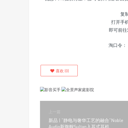
复
打开手机
即可前往
淘口令：￥
喜欢
(
0
)
上一篇
新品 | “静电与奢华工艺的融合”Noble
Audio新旗舰Sultan入耳式耳机