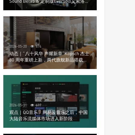
Sound Beta5 & 定制版Eversolo艾索洛
Play音响组合
2026-05-20
674
动态｜”八十风华 声耀新章“Klipsch 杰士
80 周年重磅上新，两代旗舰新品搭载硬
核配置音质再升级
2026-05-31
619
观点｜QQ音乐、网易云音乐之后，中国
大陆音乐流媒体市场进入新阶段