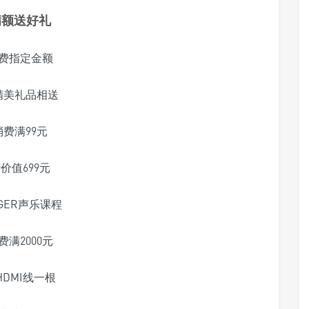
满额送好礼
费指定金额
精美礼品相送
消费满99元
价值699元
NGER声乐课程
费满2000元
HDMI线一根