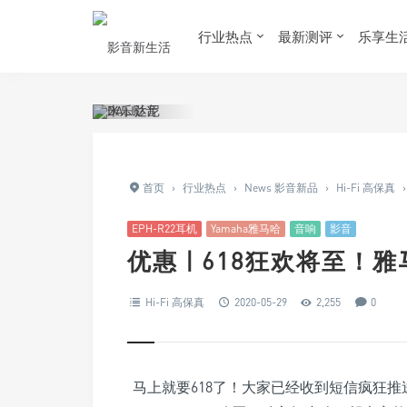
行业热点
最新测评
乐享生
首页
›
行业热点
›
News 影音新品
›
Hi-Fi 高保真
›
EPH-R22耳机
Yamaha雅马哈
音响
影音
优惠 | 618狂欢将至
Hi-Fi 高保真
2020-05-29
2,255
0
马上就要618了！大家已经收到短信疯狂推