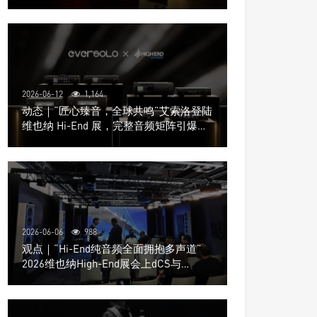
道极致影院
2026-06-12
1,164
动态｜“匠心臻音，全球共鸣”艾索洛登陆
维也纳 Hi-End 展，完整音频矩阵引爆关
注
2026-06-06
988
观点｜“Hi-End纯音频全面拥抱多声道”
2026维也纳High-End展会上dCS与
Trinnov Audio搭建多声道演示系统