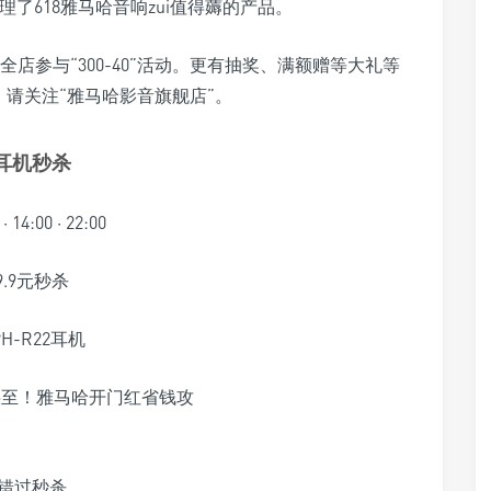
了618雅马哈音响zui值得薅的产品。
店全店参与“300-40”活动。更有抽奖、满额赠等大礼等
请关注“雅马哈影音旗舰店”。
耳机秒杀
 · 14:00 · 22:00
9.9元秒杀
PH-R22耳机
错过秒杀，