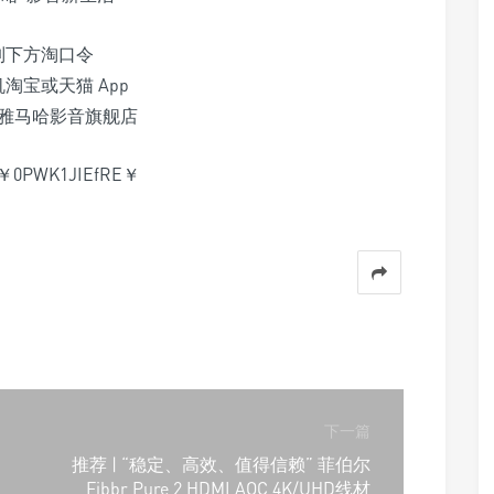
制下方淘口令
淘宝或天猫 App
雅马哈影音旗舰店
0PWK1JIEfRE￥
下一篇
推荐 | “稳定、高效、值得信赖” 菲伯尔
Fibbr Pure 2 HDMI AOC 4K/UHD线材