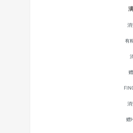
消
有
赠
FI
消
赠