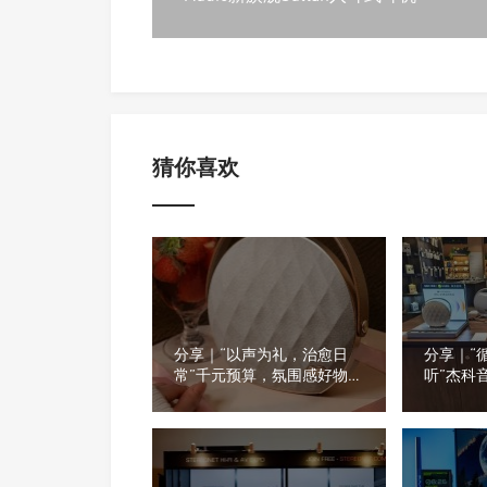
猜你喜欢
分享｜“以声为礼，治愈日
分享｜“
常”千元预算，氛围感好物推
听”杰科
荐
看看门店