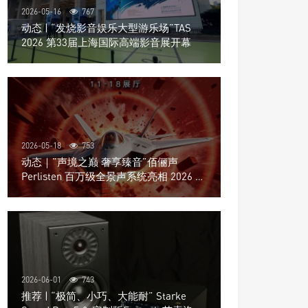
2026-05-16
767
动态 | “发烧影音娱乐大型游乐场”TAS
2026 第33届上海国际高端影音展开幕
2026-05-18
753
动态｜”声境之巅 奢享臻音”佰俪声
Perlisten 百万级全景声系统亮相 2026 北
京国际音响展
2026-06-01
743
推荐 | “极简、小巧、大能耐” Starke