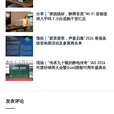
分享｜“挣脱线材，静辨音质”Wi-Fi 音箱值
得入手吗？小白选购干货汇总
预告｜“群英荟萃，声宴启幕”2026 香港高
级音响展活动及参展商名单
现场｜“传承九十载的静电传奇” IAG 2026
年度经销商大会暨Quad国都90周年盛典在
深举行
发表评论