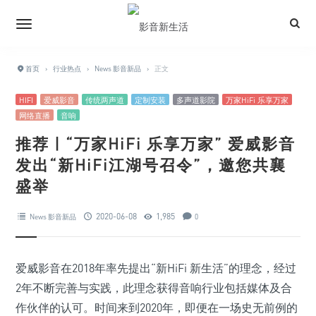
首页
›
行业热点
›
News 影音新品
›
正文
HIFI
爱威影音
传统两声道
定制安装
多声道影院
万家HiFi 乐享万家
网络直播
音响
推荐 | “万家HiFi 乐享万家” 爱威影音
发出“新HiFi江湖号召令”，邀您共襄
盛举
2020-06-08
1,985
News 影音新品
0
爱威影音在2018年率先提出“新HiFi 新生活”的理念，经过
2年不断完善与实践，此理念获得音响行业包括媒体及合
作伙伴的认可。时间来到2020年，即便在一场史无前例的