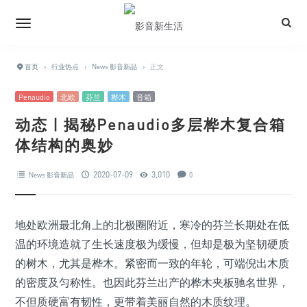
首页
›
行业热点
›
News 影音新品
›
正文
Penaudio
北欧
芬兰
桦木
音箱
动态 | 揭秘Penaudio多层桦木复合箱
体结构的奥妙
2020-07-09
3,010
News 影音新品
0
地处欧洲最北角上的北极圈附近，寒冷的芬兰长期处在低
温的环境造就了生长速度极为缓慢，但却是极为坚韧硬质
的树木，尤其是桦木。紧密而一致的年轮，可端倪出木质
的密度及匀称性。也因此芬兰出产的桦木夹板驰名世界，
不但质硬富有韧性，更带着美丽自然的木质纹理。