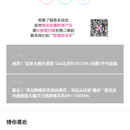
上一篇
推荐 | “如泉水般的通透”Dali达尼RUBICON 2乐爵2号书架箱
下一篇
新品丨“再创降噪和音质的典范，耳机从此更'懂你' ”索尼发
布旗舰级头戴式无线降噪耳机WH-1000XM4
猜你喜欢