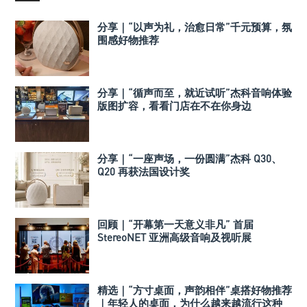
分享｜“以声为礼，治愈日常”千元预算，氛
围感好物推荐
分享｜“循声而至，就近试听”杰科音响体验
版图扩容，看看门店在不在你身边
分享｜“一座声场，一份圆满”杰科 Q30、
Q20 再获法国设计奖
回顾｜“开幕第一天意义非凡” 首届
StereoNET 亚洲高级音响及视听展
精选｜“方寸桌面，声韵相伴”桌搭好物推荐
｜年轻人的桌面，为什么越来越流行这种