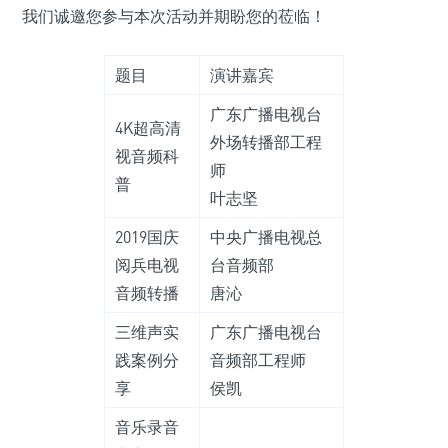
我们诚邀您参与本次活动并期盼您的莅临！
题目
演讲嘉宾
广东广播电视台
4K超高清
外场转播部工程
视音频科
师
普
叶志坚
2019国庆
中央广播电视总
阅兵电视
台音频部
音频转播
唐沁
三维声实
广东广播电视台
践案例分
音频部工程师
享
侯凯
音乐录音