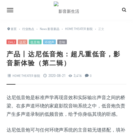
首页
›
行业热点
›
News 影音新品
›
HOME THEATER 影院
›
正文
DALI
达尼
低音炮
环绕声
音响
产品丨达尼低音炮：超凡重低音，影
音新体验（第二辑）
2020-08-21
3,416
HOME THEATER 影院
0
达尼低音炮是标准声学再现音效和实际输出声音之间的桥
梁。在多声道环绕的家庭影院音响系统之中，低音炮负责
产生多声道录制的低频音效，给予你身临其境的听感。
达尼低音炮可与任何环绕声系统的主音箱无缝搭配，填补