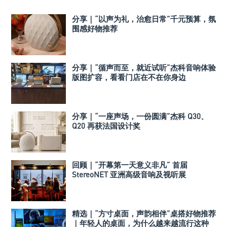
分享｜“以声为礼，治愈日常”千元预算，氛
围感好物推荐
分享｜“循声而至，就近试听”杰科音响体验
版图扩容，看看门店在不在你身边
分享｜“一座声场，一份圆满”杰科 Q30、
Q20 再获法国设计奖
回顾｜“开幕第一天意义非凡” 首届
StereoNET 亚洲高级音响及视听展
精选｜“方寸桌面，声韵相伴”桌搭好物推荐
｜年轻人的桌面，为什么越来越流行这种