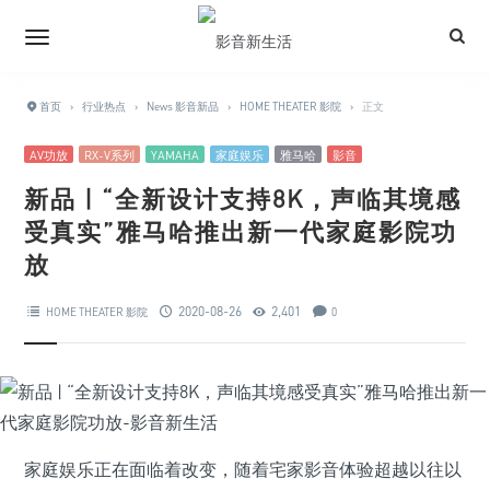
首页
›
行业热点
›
News 影音新品
›
HOME THEATER 影院
›
正文
AV功放
RX-V系列
YAMAHA
家庭娱乐
雅马哈
影音
新品 | “全新设计支持8K，声临其境感
受真实”雅马哈推出新一代家庭影院功
放
2020-08-26
2,401
HOME THEATER 影院
0
家庭娱乐正在面临着改变，随着宅家影音体验超越以往以