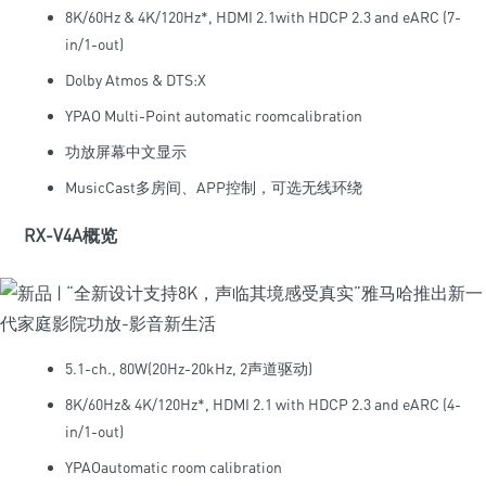
8K/60Hz & 4K/120Hz*, HDMI 2.1with HDCP 2.3 and eARC (7-
in/1-out)
Dolby Atmos & DTS:X
YPAO Multi-Point automatic roomcalibration
功放屏幕中文显示
MusicCast多房间、APP控制，可选无线环绕
RX-V4A概览
5.1-ch., 80W(20Hz-20kHz, 2声道驱动)
8K/60Hz& 4K/120Hz*, HDMI 2.1 with HDCP 2.3 and eARC (4-
in/1-out)
YPAOautomatic room calibration