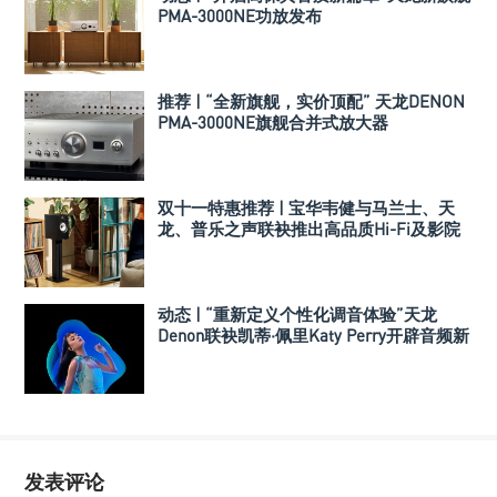
PMA-3000NE功放发布
推荐 | “全新旗舰，实价顶配” 天龙DENON
PMA-3000NE旗舰合并式放大器
双十一特惠推荐 | 宝华韦健与马兰士、天
龙、普乐之声联袂推出高品质Hi-Fi及影院
套装
动态 | “重新定义个性化调音体验”天龙
Denon联袂凯蒂·佩里Katy Perry开辟音频新
时代
发表评论