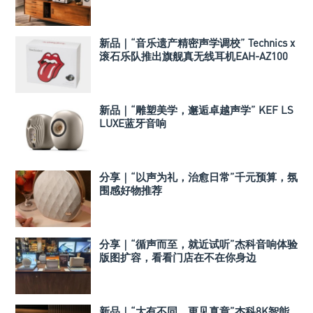
机
新品｜“音乐遗产精密声学调校” Technics x
滚石乐队推出旗舰真无线耳机EAH-AZ100
新品｜“雕塑美学，邂逅卓越声学” KEF LS
LUXE蓝牙音响
分享｜“以声为礼，治愈日常”千元预算，氛
围感好物推荐
分享｜“循声而至，就近试听”杰科音响体验
版图扩容，看看门店在不在你身边
新品｜“大有不同，更见真章”杰科8K智能