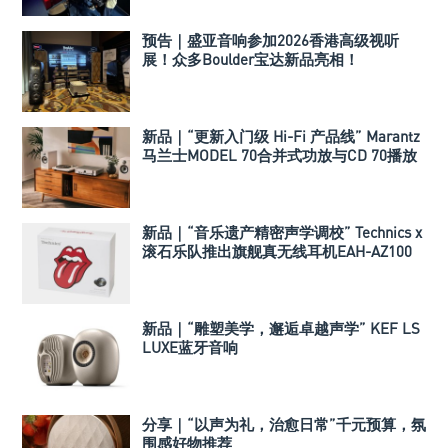
预告｜盛亚音响参加2026香港高级视听
展！众多Boulder宝达新品亮相！
新品｜“更新入门级 Hi-Fi 产品线” Marantz
马兰士MODEL 70合并式功放与CD 70播放
机
新品｜“音乐遗产精密声学调校” Technics x
滚石乐队推出旗舰真无线耳机EAH-AZ100
新品｜“雕塑美学，邂逅卓越声学” KEF LS
LUXE蓝牙音响
分享｜“以声为礼，治愈日常”千元预算，氛
围感好物推荐