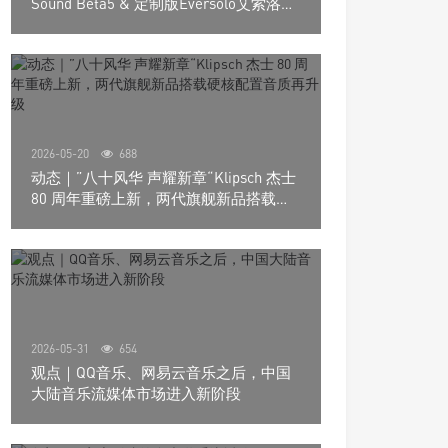
Sound Beta5 & 定制版Eversolo艾索洛
Play音响组合
2026-05-20
688
动态｜”八十风华 声耀新章“Klipsch 杰士
80 周年重磅上新，两代旗舰新品搭载硬
核配置音质再升级
2026-05-31
654
观点｜QQ音乐、网易云音乐之后，中国
大陆音乐流媒体市场进入新阶段