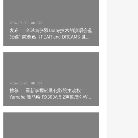
2026-05-30
978
发布｜“全球首张双Dolby技术的演唱会蓝
光碟” 陈奕迅《FEAR and DREAMS 世界
巡回演唱会》4K UHD BD新品发布会
2026-05-29
859
推荐｜“重新掌握轻量化影院主动权”
Yamaha 雅马哈 RX300A 5.2声道/8K AV放
大器