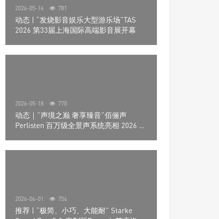
2026-05-16
781
动态 | “发烧影音娱乐大型游乐场”TAS
2026 第33届上海国际高端影音展开幕
2026-05-18
770
动态｜”声境之巅 奢享臻音”佰俪声
Perlisten 百万级全景声系统亮相 2026 北
京国际音响展
2026-06-01
754
推荐 | “极简、小巧、大能耐” Starke