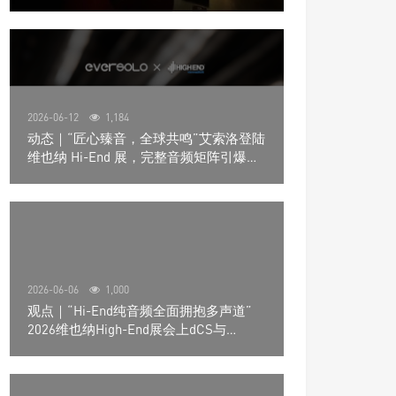
道极致影院
2026-06-12
1,184
动态｜“匠心臻音，全球共鸣”艾索洛登陆
维也纳 Hi-End 展，完整音频矩阵引爆关
注
2026-06-06
1,000
观点｜“Hi-End纯音频全面拥抱多声道”
2026维也纳High-End展会上dCS与
Trinnov Audio搭建多声道演示系统