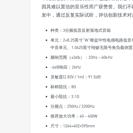
因其难以置信的音乐性而广获赞誉。我们不
发中，通过反复实际试听，评估创新技术对
种类：3分频低音反射落地式音箱
单元：2×8.25英寸”W”锥盆中性电感电路低
中音单元、1.0625英寸纯铍无限号角负载倒
频响范围（±3db）：33Hz – 40kHz
-6dB响应：26Hz
灵敏度(2.83V / 1m)：91.5dB
标称阻抗：8Ω
最小阻抗：3.1Ω
分频点：250Hz / 2200Hz
推荐放大功率：40 – 400W
尺寸：1264×402×595mm