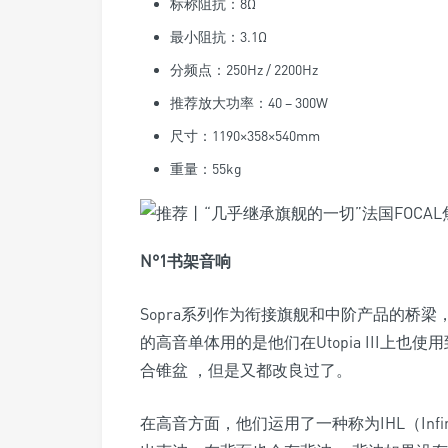
标称阻抗：8Ω
最小阻抗：3.1Ω
分频点：250Hz / 2200Hz
推荐放大功率：40 – 300W
尺寸：1190×358×540mm
重量：55kg
N°1书架音响
Sopra系列作为衔接旗舰和中阶产品的桥梁，继承
的高音单体用的是他们在Utopia III上
合锥盆 ，但是又都改良过了。
在高音方面，他们运用了一种称为IHL（Infini