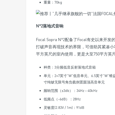
重量：70kg
N°2落地式音响
Focal Sopra N°2配备了Focal有史以
打破声音再现技术的界限，可借助其紧凑小
平方英尺的室内使用，更是大至750平方英
种类：3分频低音反射落地式音箱
单元：2×7英寸”W”低音单元、6.5英寸”W
寸纯铍无限号角负载倒置圆顶高音单元
频响范围（±3db）：34Hz – 40kHz
低频点（-6dB）：28Hz
灵敏度(2.83V / 1m)：91dB