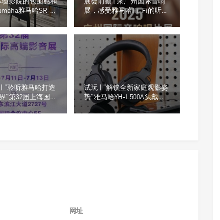
体验影院的包围感和
展会前瞻 | 来广州国际音响
amaha雅马哈SR-
展，感受雅马哈Hi-Fi的听觉
SET旗舰回音壁套装
震撼
| “聆听雅马哈打造
试玩 | “解锁全新家庭观影姿
界”第32届上海国际
势”雅马哈YH-L500A头戴式
展
蓝牙耳机
网址