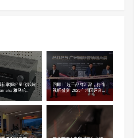
重新掌握轻量化影院
回顾 | “超千品牌汇聚，打造
amaha 雅马哈
视听盛宴”2025广州国际音响
5.2声道/8K AV放大
唱片展