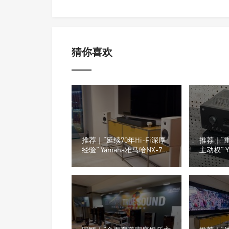
猜你喜欢
推荐｜“延续70年Hi-Fi深厚
推荐｜“
经验” Yamaha雅马哈NX-70A
主动权” Y
有源无线音箱
RX300A 
器