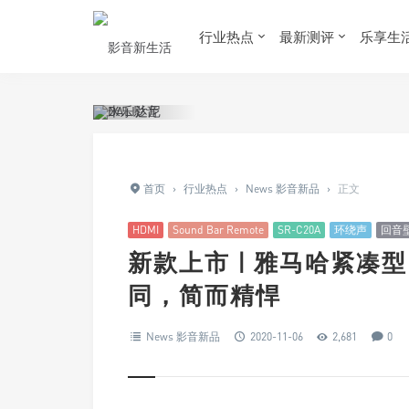
行业热点
最新测评
乐享生
首页
›
行业热点
›
News 影音新品
›
正文
HDMI
Sound Bar Remote
SR-C20A
环绕声
回音
新款上市 | 雅马哈紧凑型
同，简而精悍
News 影音新品
2020-11-06
2,681
0