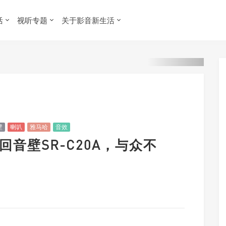
活
视听专题
关于影音新生活
壁
喇叭
雅马哈
音效
回音壁SR-C20A，与众不