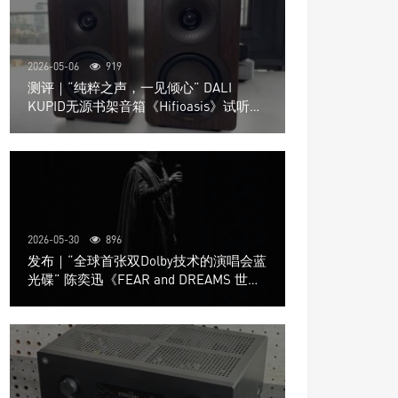
2026-05-06
919
测评｜“纯粹之声，一见倾心” DALI
KUPID无源书架音箱《Hifioasis》试听测
评
2026-05-30
896
发布｜“全球首张双Dolby技术的演唱会蓝
光碟” 陈奕迅《FEAR and DREAMS 世界
巡回演唱会》4K UHD BD新品发布会