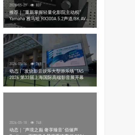
2026-05-29
837
推荐｜“重新掌握轻量化影院主动权”
Yamaha 雅马哈 RX300A 5.2声道/8K AV放
大器
2026-05-16
761
动态 | “发烧影音娱乐大型游乐场”TAS
2026 第33届上海国际高端影音展开幕
2026-05-18
748
动态｜”声境之巅 奢享臻音”佰俪声