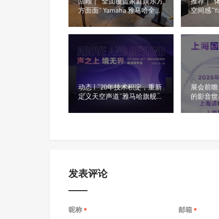
回顾｜“全面覆盖家庭娱乐方
推荐｜“
方面面” Yamaha 雅马哈全阵
空间感”Y
容亮相2025广州国际音响唱
X90A 
片展！
动态 | “20年技术积淀，重新
展会前瞻 
定义天空声道”雅马哈旗舰回
的影音世
音壁套装SR-X90A SET发布
高端影音
发表评论
昵称
邮箱
*
*