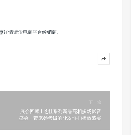
更多优惠详情请洽电商平台经销商。
下一篇
展会回顾 | 芝杜系列新品亮相多场影音
盛会，带来参考级的4K&Hi-Fi极致盛宴