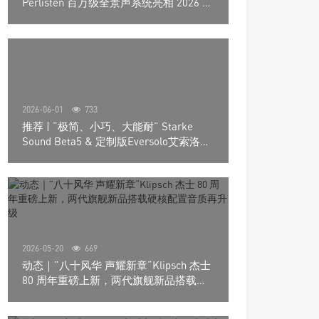
Perlisten 百万级全景声系统亮相 2026 北
京国际音响展
2026-06-01
733
推荐 | “极简、小巧、大能耐” Starke
Sound Beta5 & 定制版Eversolo艾索洛
Play音响组合
2026-05-20
669
动态｜”八十风华 声耀新章“Klipsch 杰士
80 周年重磅上新，两代旗舰新品搭载硬
核配置音质再升级