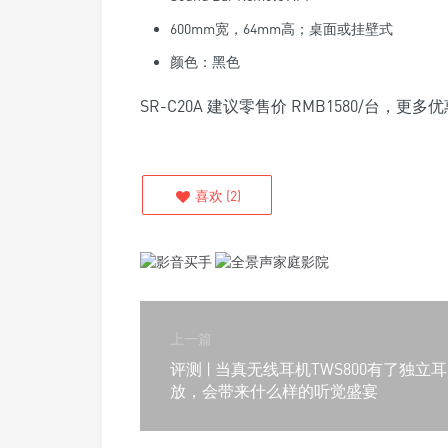
600mm宽，64mm高；桌面或挂壁式
颜色：黑色
SR-C20A 建议零售价 RMB1580/台，
喜欢
(
2
)
上一篇
评测 | 当真无线耳机TWS800有了独立耳
放，会带来什么样的听觉盛宴