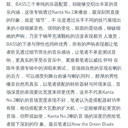
鼓、BASS三个单纯的乐器配置，却能够交织出丰富的音
乐内涵，这张专辑透过Kanta No.2来播放，最深刻而直接
的印象，就是“细节”，不 论是透过乐手不同的技巧展现出
来的小鼓细腻音色、强弱的变化，鼓面的震动感，铜钹细
緻的声响，乃至于钢琴充满颗粒的活泼表现都另 人激赏，
BASS的下潜与弹性也同样优秀，所有的声响表现都让笔
者听见透过细节而生的音乐感动，让笔者不单是测试音
响，更真实的享受在音乐中。紧接着笔者以威拉.怀特 在
陈年美酒专辑中的演唱来测试， 音场很自然的呈现在喇叭
的后方， 可以感受到舞台前缘与喇叭同列， 醇厚的男性
嗓音自然而真实，以笔者搭配的聆听器材与环境来说，音
场深度的表现要比宽度来得更优秀，这并不代表Kanta
No.2喇叭的音场宽度表现不好，笔者认为是搭配器材功率
有限，相信搭配更大瓦数的扩大机，一定能够撑起更宽的
音场，但即或如使，Kanta No.2喇叭音 场的深度仍然给笔
者留下深刻的印 象。最后笔者以Now the Green Blade