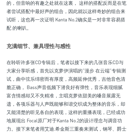
的，但音响的有趣之处就在这裏， 这样的搭配反而是在笔
者尝试搭配中最好声的组合，因此就以这样奇妙的组合来
试听，这也再一次证明 Kanta No.2确实是一对非常容易搭
配 的喇叭。
充满细节、兼具理性与感性
在聆听许多张CD专辑后，笔者以接下来的几张音乐CD与
大家分享听感，首先以克萝伊演唱的“漫步 在云端”专辑测
试，曲中弦乐绵密而有厚度，高频延伸优秀，吉他音色清
脆正确， Bass声音低频下潜良好有弹性，音乐表现细腻
富含情感却又不失精准，主唱克萝依甜美的嗓音展露无
遗，各项乐器与人声既能够和谐交织成为整体的音乐，却
又能清楚的听见各自的表现，这样的重播表现，已经成功
地展现出 Focal原厂对于Kanta No.2的设计理念与调音功
力。接下来笔者用艾迪.希金斯三重奏来测试，钢琴、爵士