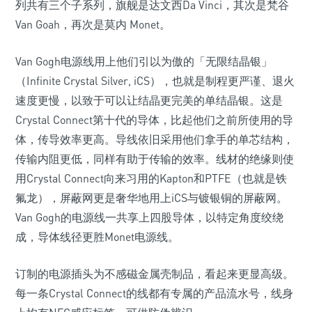
列共有三个子系列，旗舰是达文西Da Vinci，其次是梵谷
Van Goah，再次是莫内 Monet。
Van Gogh电源线用上他们引以为傲的「无限结晶银」
（Infinite Crystal Silver, iCS），也就是制程更严谨、退火
速度更慢，以致于可以让结晶更完美的单结晶银。这是
Crystal Connect第十代的导体，比起他们之前所使用的导
体，传导效率更高。导线依旧采用他们拿手的单芯结构，
传输内阻更低，同样有助于传输的效率。线材的绝缘则使
用Crystal Connect向来习用的Kapton和PTFE（也就是铁
氟龙），屏蔽网更是奢华地用上iCS与镀银铜的屏蔽网。
Van Gogh的电源线一共享上四股导体，以特定角度绞绕
成，导体线径更胜Monet电源线。
订制的电源插头为不感磁金属壳制品，看起来更显高级。
每一条Crystal Connect的线都有专属的产品流水号，线身