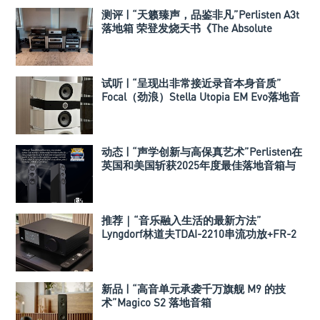
测评 | “天籁臻声，品鉴非凡”Perlisten A3t
落地箱 荣登发烧天书《The Absolute
Sound》深度评测
试听 | “呈现出非常接近录音本身音质”
Focal（劲浪）Stella Utopia EM Evo落地音
箱
动态 | “声学创新与高保真艺术”Perlisten在
英国和美国斩获2025年度最佳落地音箱与
高端低音炮大奖
推荐｜“音乐融入生活的最新方法”
Lyngdorf林道夫TDAI-2210串流功放+FR-2
落地音箱
新品 | “高音单元承袭千万旗舰 M9 的技
术”Magico S2 落地音箱