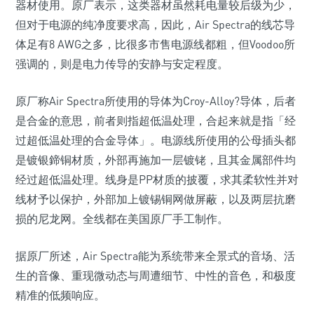
器材使用。原厂表示，这类器材虽然耗电量较后级为少，
但对于电源的纯净度要求高，因此，Air Spectra的线芯导
体足有8 AWG之多，比很多市售电源线都粗，但Voodoo所
强调的，则是电力传导的安静与安定程度。
原厂称Air Spectra所使用的导体为Croy-Alloy?导体，后者
是合金的意思，前者则指超低温处理，合起来就是指「经
过超低温处理的合金导体」。电源线所使用的公母插头都
是镀银鍗铜材质，外部再施加一层镀铑，且其金属部件均
经过超低温处理。线身是PP材质的披覆，求其柔软性并对
线材予以保护，外部加上镀锡铜网做屏蔽，以及两层抗磨
损的尼龙网。全线都在美国原厂手工制作。
据原厂所述，Air Spectra能为系统带来全景式的音场、活
生的音像、重现微动态与周遭细节、中性的音色，和极度
精准的低频响应。