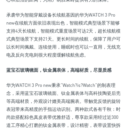
承袭华为智能穿戴设备长续航基因的华为WATCH 3 Pro
new在续航方面依旧表现出色，智能模式典型场景下能够
支持4天长续航，智能模式重度场景可达2天，超长续航模
式典型场景下支持21天。更长时间的续航，保障了用户可
以长时间佩戴、连续使用，睡眠时也可以一直用，无线充
电及反向充电则很大程度缓解续航焦虑。
蓝宝石玻璃镜面
，
钛金属表体
，
高端材质
，
尽显质感
华为WATCH 3 Pro new秉承“Watch?is?Watch”的制表理
念，采用蓝宝石玻璃镜面、钛金属表体与高科技陶瓷后壳
等高端材质，外观设计媲美高端腕表。带触觉反馈的旋转
表冠带来高精度的手指运动识别。两种款式各有千秋：时
尚款搭配棕色真皮表带优雅舒适，尊享款采用经过近300
道工序精心打磨的钛金属表带，设计精密，表带设置快拆