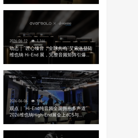
道极致影院
2026-06-12
1,166
动态｜“匠心臻音，全球共鸣”艾索洛登陆
维也纳 Hi-End 展，完整音频矩阵引爆关
注
2026-06-06
988
观点｜“Hi-End纯音频全面拥抱多声道”
2026维也纳High-End展会上dCS与
Trinnov Audio搭建多声道演示系统