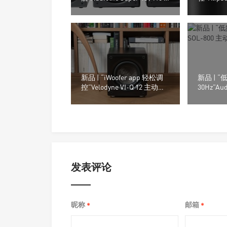
i12 主动式超低音音箱
面音响上
持App调
新品 | “iWoofer app 轻松调
新品 | 
控”Velodyne VI-Q 12 主动式
30Hz”Aud
超低音音箱
动式超低
发表评论
昵称
邮箱
*
*