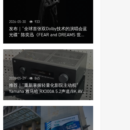
2026-05-30
933
发布｜“全球首张双Dolby技术的演唱会蓝
光碟” 陈奕迅《FEAR and DREAMS 世界
巡回演唱会》4K UHD BD新品发布会
2026-05-29
845
推荐｜“重新掌握轻量化影院主动权”
Yamaha 雅马哈 RX300A 5.2声道/8K AV放
大器