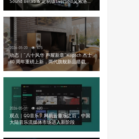
Sound Beta5 & 定制版Eversolo艾索洛
Play音响组合
2026-05-20
675
动态｜”八十风华 声耀新章“Klipsch 杰士
80 周年重磅上新，两代旗舰新品搭载硬
核配置音质再升级
2026-05-31
620
观点｜QQ音乐、网易云音乐之后，中国
大陆音乐流媒体市场进入新阶段