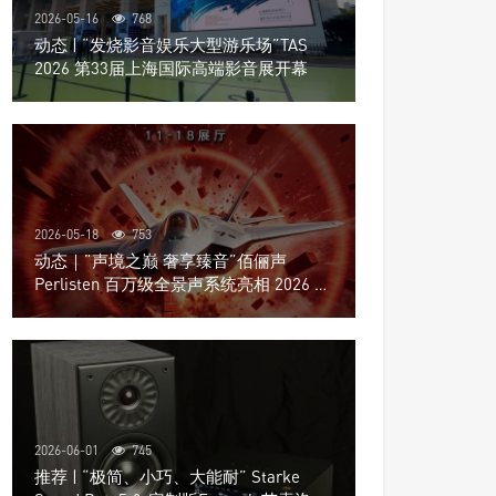
2026-05-16
768
动态 | “发烧影音娱乐大型游乐场”TAS
2026 第33届上海国际高端影音展开幕
2026-05-18
753
动态｜”声境之巅 奢享臻音”佰俪声
Perlisten 百万级全景声系统亮相 2026 北
京国际音响展
2026-06-01
745
推荐 | “极简、小巧、大能耐” Starke