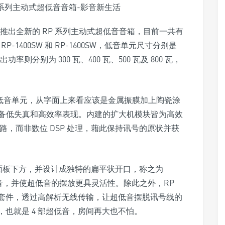
sch 推出全新的 RP 系列主动式超低音音箱，目前一共有
、RP-1400SW 和 RP-1600SW，低音单元尺寸分别是
出功率则分别为 300 瓦、400 瓦、500 瓦及 800 瓦，
llic 低音单元，从字面上来看应该是金属振膜加上陶瓷涂
备低失真和高效率表现。内建的扩大机模块皆为高效
路，而非数位 DSP 处理，藉此保持讯号的原状并获
在面板下方，并设计成独特的扁平状开口，称之为
流噪音，并使超低音的摆放更具灵活性。除此之外，RP
传输套件，透过高解析无线传输，让超低音摆脱讯号线的
套件，也就是 4 部超低音，房间再大也不怕。