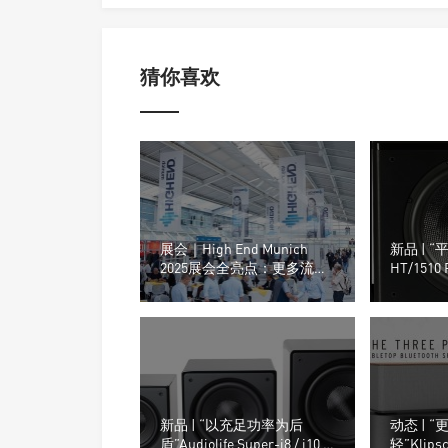
猜你喜欢
展会｜High End Munich
新品 | 
2025展会全亮点：更多流媒
HT/1510
体功放、更多Hi-End扬声器
低音音箱
与顶级系统！
新品 | “以充足功率为后
动态 | 
盾”Audiolife Super-i8 / i10 /
轻”Kli