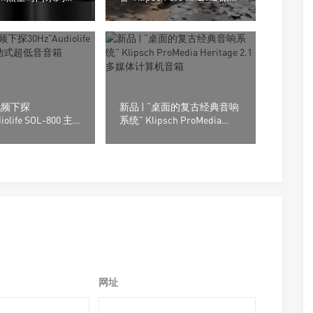
市，2款新品均支
音箱
音
“低频下探
新品 | “桌面的复古经典音响
iolife SOL-800 主
系统” Klipsch ProMedia
音音箱
Heritage 2.1多媒体计算机音
箱
网址