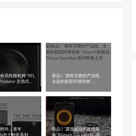
“平价高性能机种”REL
新品 | “拥有完整的产品线，
 Predator 主动式超
全面的影院环绕音效”
Klipsch的新品Flexus
Soundbar系列即将上市
“更时尚，更年
新品 | “露营最炫的欢唱装
psch杰士时尚系列桌
备”Klipsch GiG XXL/XL 派对