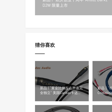
D2W 限量上市
猜你喜欢
新品 | “黄金比例左右声道完
新品丨“经
全独立” 美国Cardas卡达时
Crossli
Clear Reflection耳机线