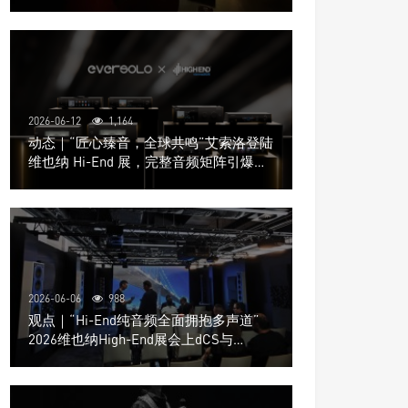
道极致影院
2026-06-12
1,164
动态｜“匠心臻音，全球共鸣”艾索洛登陆
维也纳 Hi-End 展，完整音频矩阵引爆关
注
2026-06-06
988
观点｜“Hi-End纯音频全面拥抱多声道”
2026维也纳High-End展会上dCS与
Trinnov Audio搭建多声道演示系统