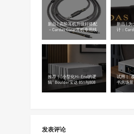
新品 | 高阶耳机升级好搭配
新品 | 
－Cardas Clear耳机专用线
计：Carda
源线
推荐｜“小型化Hi-End的逻
试用｜“
辑” Boulder宝达 851与808
书房场景” A
数字音乐
发表评论