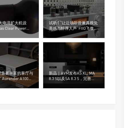
为大电流扩大机设
试听 | “让近场听音兼具视觉
s Clear Power电
美感与醇厚人声”FIIO飞傲
EA13电子管功率放大器
覆盖更丰富的客厅与
新品｜AVM发布AS XL, MA
urender A1000
8.3 S以及SA 8.3 S，完善
播放器
Ovation S系列产品线