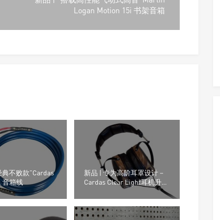
Logan Motion 15i 书架音箱
典不败款”Cardas
新品 | 专为高阶耳罩设计－
nk 音箱线
Cardas Clear Light耳机升级
线