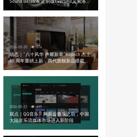
Sound Beta5 & 定制版Eversolo艾索洛
Play音响组合
2026-05-20
674
动态｜”八十风华 声耀新章“Klipsch 杰士
80 周年重磅上新，两代旗舰新品搭载硬
核配置音质再升级
2026-05-31
619
观点｜QQ音乐、网易云音乐之后，中国
大陆音乐流媒体市场进入新阶段