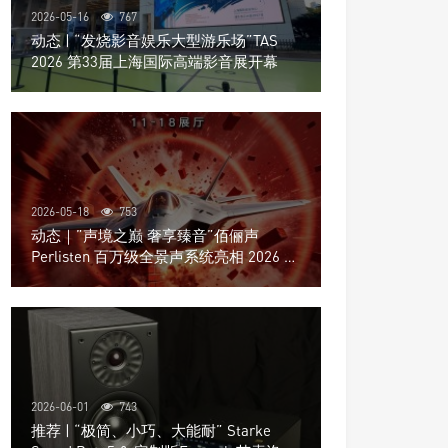
2026-05-16
767
动态 | “发烧影音娱乐大型游乐场”TAS
2026 第33届上海国际高端影音展开幕
2026-05-18
753
动态｜”声境之巅 奢享臻音”佰俪声
Perlisten 百万级全景声系统亮相 2026 北
京国际音响展
2026-06-01
743
推荐 | “极简、小巧、大能耐” Starke