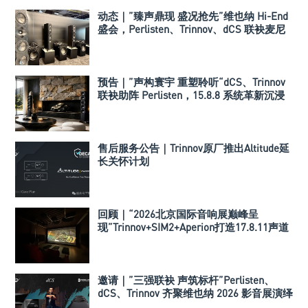
动态｜”臻声鼎现 盛况抢先”维也纳 Hi-End
盛会，Perlisten、Trinnov、dCS 联袂麦尼
塔打造旗舰多声道系统
预告｜”声构寰宇 重塑聆听“dCS、Trinnov
联袂助阵 Perlisten，15.8.8 系统革新沉浸
式音乐重播
售后服务公告｜Trinnov原厂推出Altitude延
长关怀计划
回顾｜“2026北京国际音响展巅峰呈
现”Trinnov+SIM2+Aperion打造17.8.11声道
极致影院
邀请｜”三强联袂 声筑标杆”Perlisten、
dCS、Trinnov 齐聚维也纳 2026 影音展演绎
超级多声道参考系统