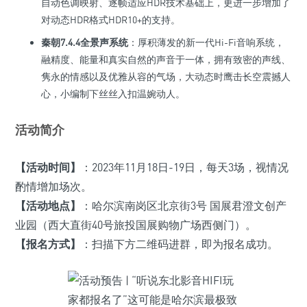
自动色调映射、逐帧适应HDR技术基础上，更进一步增加了
对动态HDR格式HDR10+的支持。
秦朝7.4.4全景声系统
：厚积薄发的新一代Hi-Fi音响系统，
融精度、能量和真实自然的声音于一体，拥有致密的声线、
隽永的情感以及优雅从容的气场，大动态时鹰击长空震撼人
心，小编制下丝丝入扣温婉动人。
活动简介
【活动时间】
：2023年11月18日-19日，每天3场，视情况
酌情增加场次。
【活动地点】
：哈尔滨南岗区北京街3号 国展君澄文创产
业园（西大直街40号旅投国展购物广场西侧门）。
【报名方式】
：扫描下方二维码进群，即为报名成功。