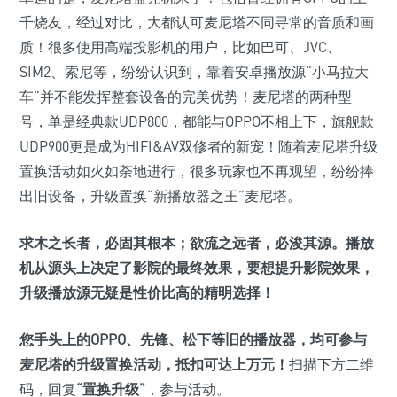
千烧友，经过对比，大都认可麦尼塔不同寻常的音质和画
质！很多使用高端投影机的用户，比如巴可、JVC、
SIM2、索尼等，纷纷认识到，靠着安卓播放源“小马拉大
车”并不能发挥整套设备的完美优势！麦尼塔的两种型
号，单是经典款UDP800，都能与OPPO不相上下，旗舰款
UDP900更是成为HIFI&AV双修者的新宠！随着麦尼塔升级
置换活动如火如荼地进行，很多玩家也不再观望，纷纷捧
出旧设备，升级置换“新播放器之王”麦尼塔。
求木之长者，必固其根本；欲流之远者，必浚其源。播放
机从源头上决定了影院的最终效果，要想提升影院效果，
升级播放源无疑是性价比高的精明选择！
您手头上的OPPO、先锋、松下等旧的播放器，均可参与
麦尼塔的升级置换活动，抵扣可达上万元！
扫描下方二维
码，回复
“置换升级”
，参与活动。