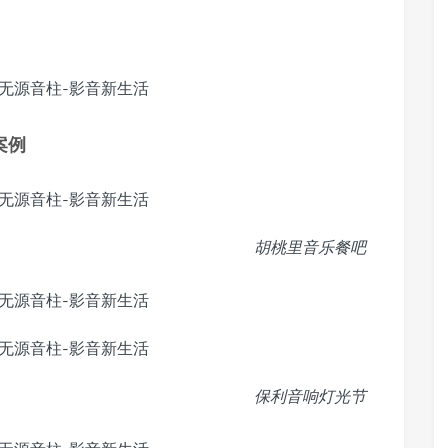
案例
胡桃里音乐餐吧
保利音响灯光节