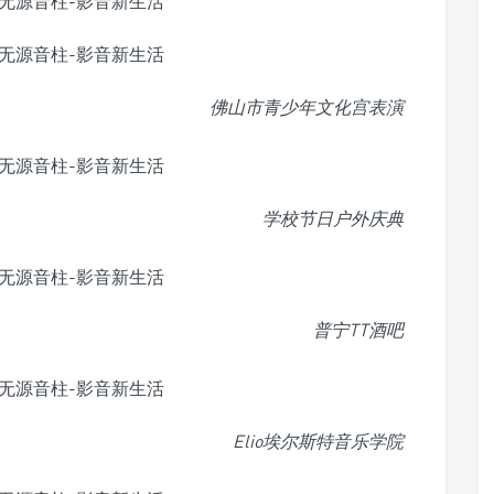
佛山市青少年文化宫表演
学校节日户外庆典
普宁TT酒吧
Elio埃尔斯特音乐学院