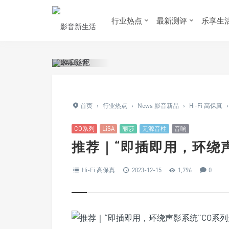
行业热点
最新测评
乐享生
首页
›
行业热点
›
News 影音新品
›
Hi-Fi 高保真
›
CO系列
LiSA
丽莎
无源音柱
音响
推荐｜“即插即用，环绕
Hi-Fi 高保真
2023-12-15
1,796
0