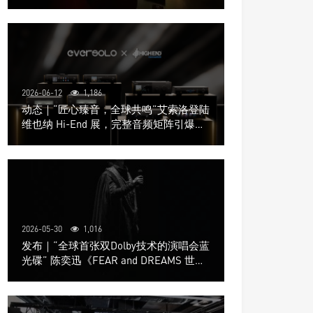
道极致影院
2026-06-12
1,186
动态｜“匠心臻音，全球共鸣”艾索洛登陆
维也纳 Hi-End 展，完整音频矩阵引爆关
注
2026-05-30
1,016
发布｜“全球首张双Dolby技术的演唱会蓝
光碟” 陈奕迅《FEAR and DREAMS 世界
巡回演唱会》4K UHD BD新品发布会