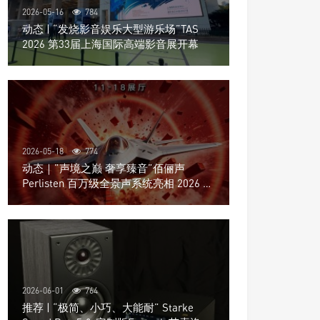
2026-05-16
784
动态 | “发烧影音娱乐大型游乐场”TAS
2026 第33届上海国际高端影音展开幕
2026-05-18
774
动态｜”声境之巅 奢享臻音”佰俪声
Perlisten 百万级全景声系统亮相 2026 北
京国际音响展
2026-06-01
764
推荐 | “极简、小巧、大能耐” Starke