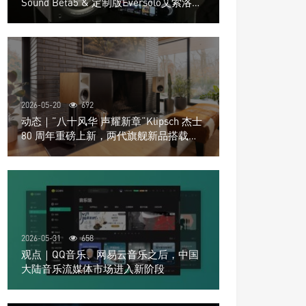
Sound Beta5 & 定制版Eversolo艾索洛
Play音响组合
2026-05-20
692
动态｜”八十风华 声耀新章“Klipsch 杰士
80 周年重磅上新，两代旗舰新品搭载硬
核配置音质再升级
2026-05-31
658
观点｜QQ音乐、网易云音乐之后，中国
大陆音乐流媒体市场进入新阶段