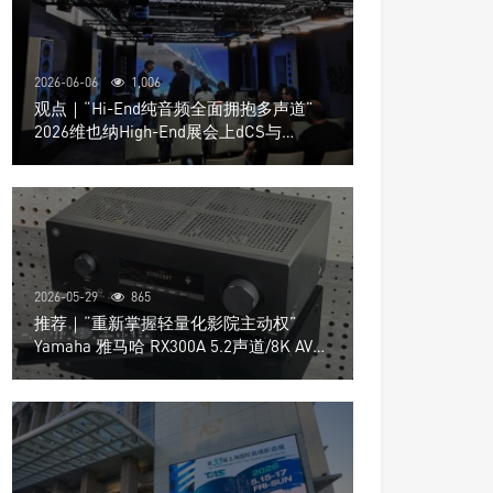
2026-06-06
1,006
观点｜“Hi-End纯音频全面拥抱多声道”
2026维也纳High-End展会上dCS与
Trinnov Audio搭建多声道演示系统
2026-05-29
865
推荐｜“重新掌握轻量化影院主动权”
Yamaha 雅马哈 RX300A 5.2声道/8K AV放
大器