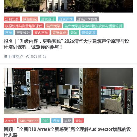
Sound Lite
Sub Pro
WiiM
WiiM Sound
蓝牙
流媒体
流媒体音乐
威音
音响
推荐 | “特别适合精致空间的音响” WiiM（威音）Sound & Sub
Pro的2.1无线音箱组合
Stereo 立体声
2026-03-19
定制安装
家庭影院
建筑设计
建筑声学
建筑声学原理
模拟软件与测量培训课程
清华大学
清华大学建筑声学模拟软件与测量培训
声学
声学设计
室内声学
系统集成
音响
影音娱乐
报名｜“升级内容，更强实践” 2026清华大学建筑声学原理与设