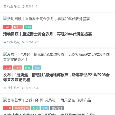
计培训课程，诚邀你的参与！
行业热点
2026-03-06
Arreté
Audiovector
R10
丹麦
旗舰
音响
回顾 | “全新R10 Arreté全新感受”完全理解Audiovector旗舰的设
计思路
行业热点
2026-01-31
DALI
KORE
音响
活动回顾丨重返爵士黄金岁月，再现20年代听觉盛宴