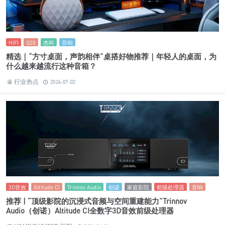
HIFI
Q20
杰科
音响
精选｜“方寸桌面，声韵相伴”桌搭好物推荐｜年轻人的桌面，为
什么越来越流行这种音箱？
行业热点
2026-07-02
3D音效
Altitude CI
Trinnov Audio
创诺
家庭影院
前级处理器
音响
推荐 | “顶级影院的沉浸式音频与空间重建能力”Trinnov
Audio（创诺）Altitude CI全数字3D音效前级处理器