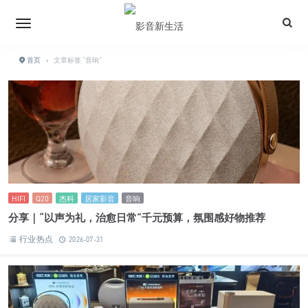
首页
›
文章标签 "音响"
HIFI
Q20
杰科
居家影音
音响
分享｜“以声为礼，治愈日常”千元预算，氛围感好物推荐
行业热点
2026-07-31