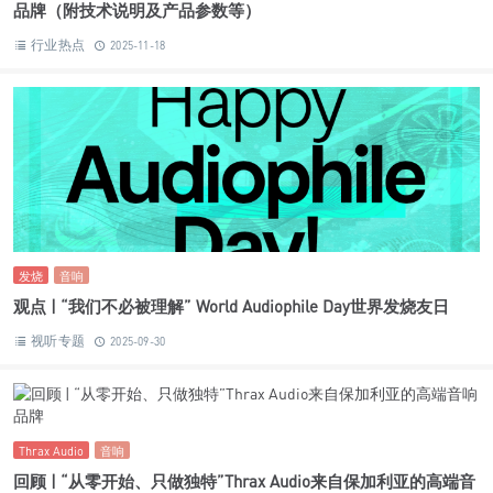
Hi-Fi
高保真音响
观点
音响
音响艺术
音响艺术 | 你听音响的时候，其实是在跟自己较劲
行业热点
2025-12-16
AsciLab
音响
品牌故事｜“重新定义声音精确度” AsciLab 来自韩国的高端音响
品牌（附技术说明及产品参数等）
行业热点
2025-11-18