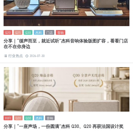
Q20
Q25
Q30
杰科
门店
音响
分享｜“循声而至，就近试听”杰科音响体验版图扩容，看看门店
在不在你身边
行业热点
2026-07-30
HIFI
Q20
Q30
杰科
音响
分享｜“一座声场，一份圆满”杰科 Q30、Q20 再获法国设计奖