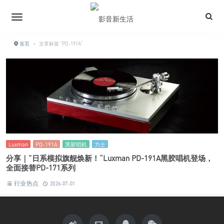
首页
›
文章标签 "PD-191A"
Luxman
PD-191A
黑胶唱机
力士
分享｜”日系模拟旗舰焕新！“Luxman PD-191A黑胶唱机登场，
全面接替PD-171系列
行业热点
2026-07-01