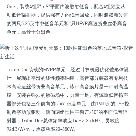
One，装载4组5″ x 9″平面声波散射低音，配合4组独立从
动低音辐射器，提供强有力的低音回放，同时装载新改进
的两只5.25英寸中低音单元和1只HFVR高速折叠丝带高音
单元，高音十分出色。
Triton One装载的MVPP单元，经过计算机最优化锥形体设
计，展现出平滑的线性频率响应，高音部分装载有专利技
术高流速丝带折叠高音单元，该种高音膜片是一种耐高温
膜，安装在强烈的钕磁场中，力量十足。有源重低音扬声
器部分包括三个前向的5“×9”低音单元，由1600瓦的DSP控
制数字功放驱动，侧面两组惯性平衡7“×10”的平面低音辐
射器，Triton One总体频率响应14 Hz-35 kHz，灵敏度
92dB/W/m ，承载功率20-650W。