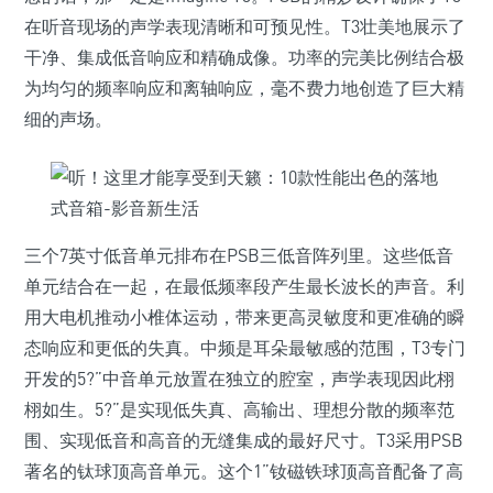
在听音现场的声学表现清晰和可预见性。T3壮美地展示了
干净、集成低音响应和精确成像。功率的完美比例结合极
为均匀的频率响应和离轴响应，毫不费力地创造了巨大精
细的声场。
三个7英寸低音单元排布在PSB三低音阵列里。这些低音
单元结合在一起，在最低频率段产生最长波长的声音。利
用大电机推动小椎体运动，带来更高灵敏度和更准确的瞬
态响应和更低的失真。中频是耳朵最敏感的范围，T3专门
开发的5?”中音单元放置在独立的腔室，声学表现因此栩
栩如生。5?”是实现低失真、高输出、理想分散的频率范
围、实现低音和高音的无缝集成的最好尺寸。T3采用PSB
著名的钛球顶高音单元。这个1”钕磁铁球顶高音配备了高