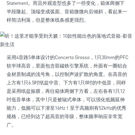
Statement。而且外观造型也多了一些变化，箱体两侧下
半段隆起、顶端变成弧面、音箱微微向后倾斜，看起来一
样简洁利落，但是整体线条感更强烈。
采用4音路5单体设计的Concerto Grosso，1只30mm的PFC
软半球高音，里面包含双磁铁引擎系统，外面有一圈铝合
金材质制成的浅号角，以控制声波扩散的角度。在高音的
上方有1只6.5吋纸盆中音、下方有1只8吋的中低音，同样
是采用纸盆振膜，再往箱体两侧下方看，左右各有1只12
吋低音单体，其中1只是被辐式单体，可以强化低频延伸
能力，低频可以下潜至16Hz！至于高频则有52kHz的优秀
规格，已经到达了超高音的等级，整体频率响应非常宽
广。