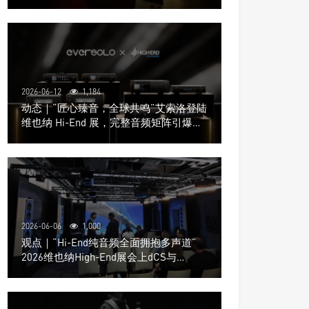
道极致影院
2026-06-12
1,184
动态｜“匠心臻音，全球共鸣”艾索洛登陆
维也纳 Hi-End 展，完整音频矩阵引爆关
注
2026-06-06
1,000
观点｜“Hi-End纯音频全面拥抱多声道”
2026维也纳High-End展会上dCS与
Trinnov Audio搭建多声道演示系统