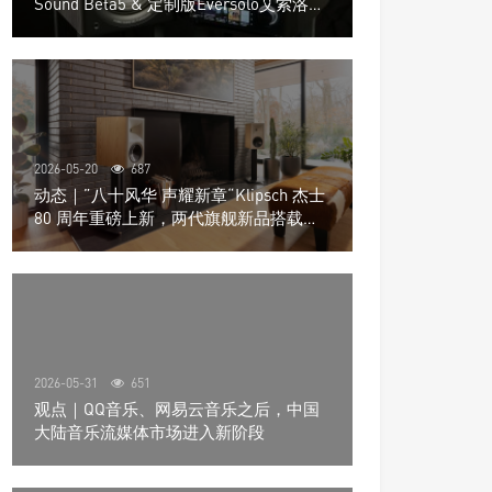
Sound Beta5 & 定制版Eversolo艾索洛
Play音响组合
2026-05-20
687
动态｜”八十风华 声耀新章“Klipsch 杰士
80 周年重磅上新，两代旗舰新品搭载硬
核配置音质再升级
2026-05-31
651
观点｜QQ音乐、网易云音乐之后，中国
大陆音乐流媒体市场进入新阶段