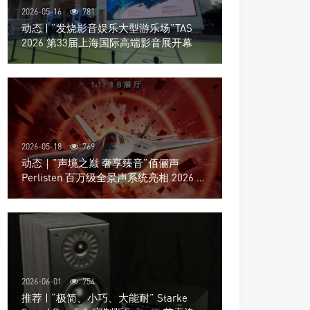
2026-05-16
781
动态 | “发烧影音娱乐大型游乐场”TAS
2026 第33届上海国际高端影音展开幕
2026-05-18
769
动态｜”声境之巅 奢享臻音”佰俪声
Perlisten 百万级全景声系统亮相 2026 北
京国际音响展
2026-06-01
754
推荐 | “极简、小巧、大能耐” Starke