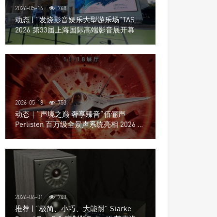
2026-05-16
768
动态 | “发烧影音娱乐大型游乐场”TAS
2026 第33届上海国际高端影音展开幕
2026-05-18
753
动态｜”声境之巅 奢享臻音”佰俪声
Perlisten 百万级全景声系统亮相 2026 北
京国际音响展
2026-06-01
743
推荐 | “极简、小巧、大能耐” Starke