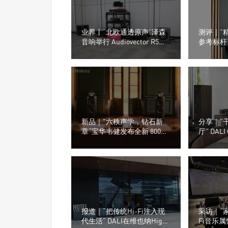
业界丨“北欧通透原声”泽森
测评｜”
音响举行 Audiovector R5
参考标杆“h
ARRET 座地式音箱发布会
级扬声器 Pe
新品｜”六秩声学，钻石新
分享｜“
章“宝华韦健发布全新 800
厅” DALI
D5 钻石系列，重塑旗舰扬声
化解落地
器新标杆
报道｜“把传统Hi-Fi注入现
采访｜“
代生活” DALI在维也纳High
Fi音乐属