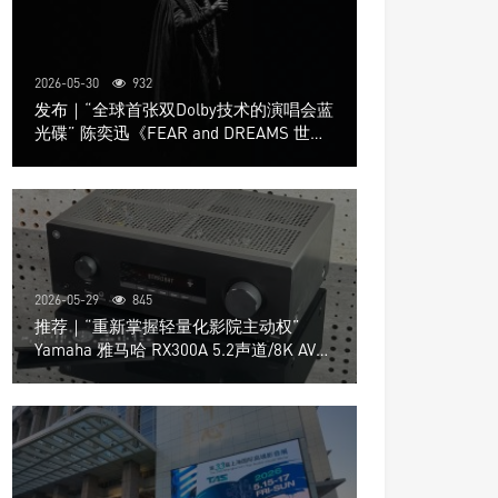
2026-05-30
932
发布｜“全球首张双Dolby技术的演唱会蓝
光碟” 陈奕迅《FEAR and DREAMS 世界
巡回演唱会》4K UHD BD新品发布会
2026-05-29
845
推荐｜“重新掌握轻量化影院主动权”
Yamaha 雅马哈 RX300A 5.2声道/8K AV放
大器