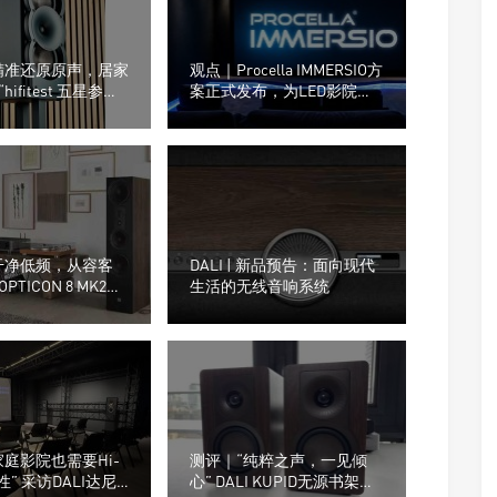
精准还原原声，居家
观点｜Procella IMMERSIO方
ifitest 五星参考
案正式发布，为LED影院重
rlisten A3m
新设计声音系统
干净低频，从容客
DALI | 新品预告：面向现代
 OPTICON 8 MK2，
生活的无线音响系统
箱低频失控难题
家庭影院也需要Hi-
测评｜“纯粹之声，一见倾
性” 采访DALI达尼
心” DALI KUPID无源书架音