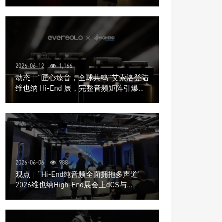
道极致影院
2026-06-12
1,166
动态｜“匠心臻音，全球共鸣”艾索洛登陆
维也纳 Hi-End 展，完整音频矩阵引爆关
注
2026-06-06
988
观点｜“Hi-End纯音频全面拥抱多声道”
2026维也纳High-End展会上dCS与
Trinnov Audio搭建多声道演示系统