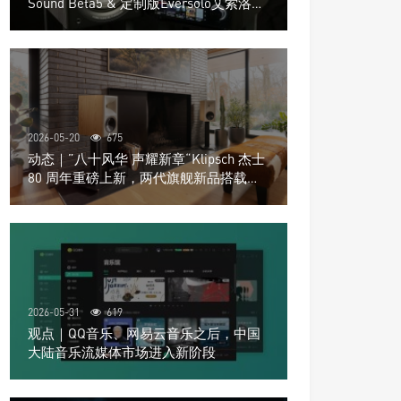
Sound Beta5 & 定制版Eversolo艾索洛
Play音响组合
2026-05-20
675
动态｜”八十风华 声耀新章“Klipsch 杰士
80 周年重磅上新，两代旗舰新品搭载硬
核配置音质再升级
2026-05-31
619
观点｜QQ音乐、网易云音乐之后，中国
大陆音乐流媒体市场进入新阶段