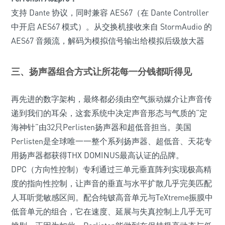
支持 Dante 协议，同时兼容 AES67（在 Dante Controller
中开启 AES67 模式）。从交换机接收来自 StormAudio 的
AES67 音频流，解码为模拟信号输出给模拟后级放大器
三、扬声器组合方式让所花每一分钱都听得见
再先进的数字架构，最终都必须由空气振动媒介让声音传
递到我们的耳朵，这套系统中决定声音形态与气质的“定
海神针”由32只Perlisten扬声器和超低音担当。美国
Perlisten是全球唯一一整个系列扬声器、超低音、天花专
用扬声器都获得THX DOMINUS最高认证的品牌。
DPC（方向性控制）专利通过三单元垂直阵列实现极高精
度的指向性控制，让声音的垂直与水平扩散几乎完美匹配
人耳听觉敏感区间。配合纯铍高音单元与TeXtreme振膜中
低音单元的组合，它在速度、延展与失真控制上几乎无可