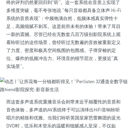
终的评判仍然要回归到“听”。这一套系统在音质上实现了
多维度突破，毫不夸张地说 “每只音箱都具备立体声 Hi-Fi
系统的音质表现”：中频饱满自然，低频体感真实弹性十
足，高频细腻不刺耳。这是前所未有的体验！带来了耳目
一新的震撼。尽管已经在无数套几百万级别影院系统上观
看聆听过的这些场景，曾经听过无数遍的音效被重新定义
了力度、密度和极具空间氛围的包围感。子弹穿梭的定
位、爆炸的低频冲击力、环境音的细节层次，更接近“真
实场景”。
而这套多声道系统重播音乐会则带来近乎颠覆性的音质和
音色体验，多声道的AV系统终于可以演绎出HiFi音响聆听
唱片的精致和优雅。当我们聆听英国皇家芭蕾舞团的蓝光
DVD时，弦乐和木管乐的温暖和细腻感人至深，不仅如