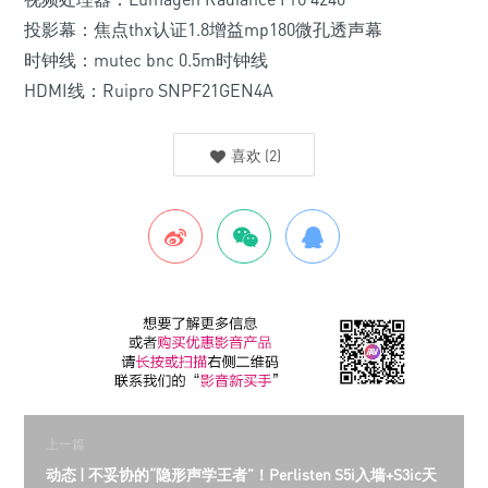
投影幕：焦点thx认证1.8增益mp180微孔透声幕
时钟线：mutec bnc 0.5m时钟线
HDMI线：Ruipro SNPF21GEN4A
喜欢
(
2
)
上一篇
动态 | 不妥协的“隐形声学王者”！Perlisten S5i入墙+S3ic天