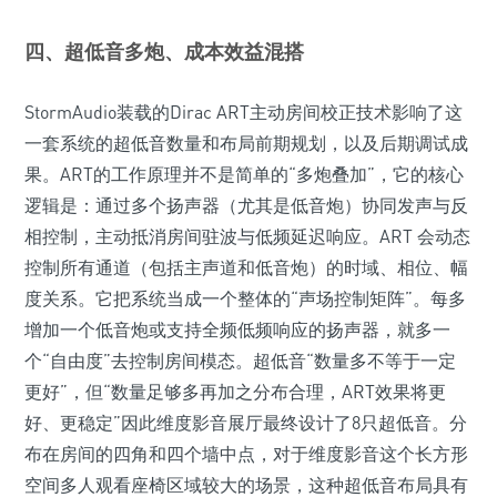
四、超低音多炮、成本效益混搭
StormAudio装载的Dirac ART主动房间校正技术影响了这
一套系统的超低音数量和布局前期规划，以及后期调试成
果。ART的工作原理并不是简单的“多炮叠加”，它的核心
逻辑是：通过多个扬声器（尤其是低音炮）协同发声与反
相控制，主动抵消房间驻波与低频延迟响应。ART 会动态
控制所有通道（包括主声道和低音炮）的时域、相位、幅
度关系。它把系统当成一个整体的“声场控制矩阵”。每多
增加一个低音炮或支持全频低频响应的扬声器，就多一
个“自由度”去控制房间模态。超低音“数量多不等于一定
更好”，但“数量足够多再加之分布合理，ART效果将更
好、更稳定”因此维度影音展厅最终设计了8只超低音。分
布在房间的四角和四个墙中点，对于维度影音这个长方形
空间多人观看座椅区域较大的场景，这种超低音布局具有