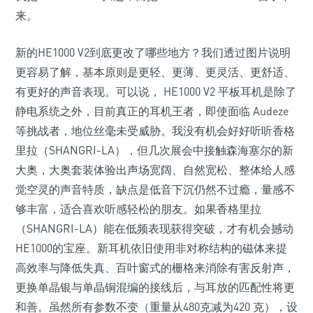
来。
新的HE1000 V2到底更改了哪些地方？我们透过图片说明
更容易了解，基本原则是更轻、更薄、更灵活、更舒适、
有更好的声音表现。可以说， HE1000 V2 平板耳机是除了
静电系统之外，目前真正的耳机王者，即使面临 Audeze
等挑战者，地位丝毫未受威胁。我没有机会好好听听香格
里拉（SHANGRI-LA），但几次展会中接触森海塞尔的新
大奥，大奥套装体验出声场宽阔、自然宽松、整体给人感
觉空灵的声音特质，缺点是低音下沉仍然不过瘾，量感不
够丰富，适合喜欢听感轻松的朋友。如果香格里拉
（SHANGRI-LA）能在低频表现获得突破，才有机会撼动
HE1000的宝座。新耳机依旧使用非对称结构的磁体来提
高效率与降低失真、百叶窗式的栅格来消除有害反射声，
更换单晶银与单晶铜混编的接线后，与耳放的匹配性将更
和善。虽然所有参数不变（重量从480克减为420 克），设