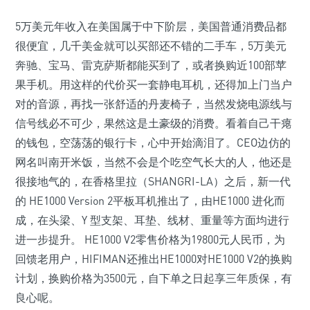
5万美元年收入在美国属于中下阶层，美国普通消费品都
很便宜，几千美金就可以买部还不错的二手车，5万美元
奔驰、宝马、雷克萨斯都能买到了，或者换购近100部苹
果手机。用这样的代价买一套静电耳机，还得加上门当户
对的音源，再找一张舒适的丹麦椅子，当然发烧电源线与
信号线必不可少，果然这是土豪级的消费。看着自己干瘪
的钱包，空荡荡的银行卡，心中开始滴泪了。CEO边仿的
网名叫南开米饭，当然不会是个吃空气长大的人，他还是
很接地气的，在香格里拉（SHANGRI-LA）之后，新一代
的 HE1000 Version 2平板耳机推出了，由HE1000 进化而
成，在头梁、Y 型支架、耳垫、线材、重量等方面均进行
进一步提升。 HE1000 V2零售价格为19800元人民币，为
回馈老用户，HIFIMAN还推出HE1000对HE1000 V2的换购
计划，换购价格为3500元，自下单之日起享三年质保，有
良心呢。