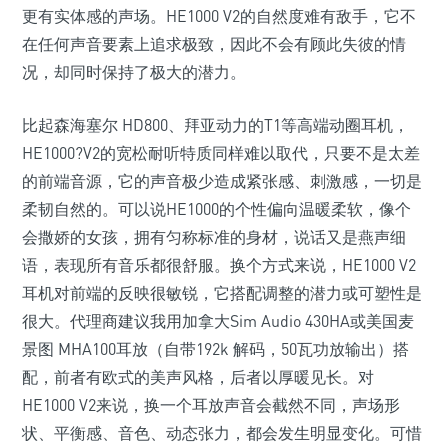
更有实体感的声场。HE1000 V2的自然度难有敌手，它不
在任何声音要素上追求极致，因此不会有顾此失彼的情
况，却同时保持了极大的潜力。
比起森海塞尔 HD800、拜亚动力的T1等高端动圈耳机，
HE1000?V2的宽松耐听特质同样难以取代，只要不是太差
的前端音源，它的声音极少造成紧张感、刺激感，一切是
柔韧自然的。可以说HE1000的个性偏向温暖柔软，像个
会撒娇的女孩，拥有匀称标准的身材，说话又是燕声细
语，表现所有音乐都很舒服。换个方式来说，HE1000 V2
耳机对前端的反映很敏锐，它搭配调整的潜力或可塑性是
很大。代理商建议我用加拿大Sim Audio 430HA或美国麦
景图 MHA100耳放（自带192k 解码，50瓦功放输出）搭
配，前者有欧式的美声风格，后者以厚暖见长。对
HE1000 V2来说，换一个耳放声音会截然不同，声场形
状、平衡感、音色、动态张力，都会发生明显变化。可惜