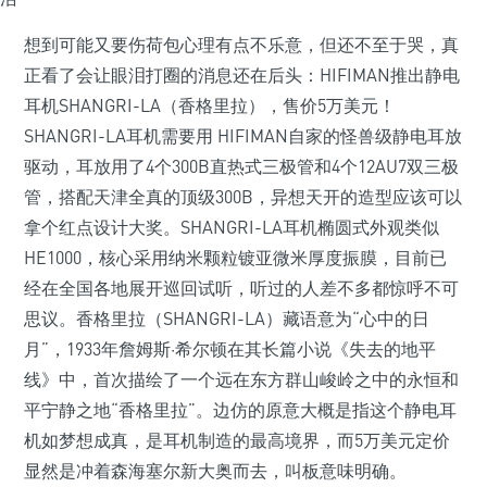
想到可能又要伤荷包心理有点不乐意，但还不至于哭，真
正看了会让眼泪打圈的消息还在后头：HIFIMAN推出静电
耳机SHANGRI-LA（香格里拉），售价5万美元！
SHANGRI-LA耳机需要用 HIFIMAN自家的怪兽级静电耳放
驱动，耳放用了4个300B直热式三极管和4个12AU7双三极
管，搭配天津全真的顶级300B，异想天开的造型应该可以
拿个红点设计大奖。SHANGRI-LA耳机椭圆式外观类似
HE1000，核心采用纳米颗粒镀亚微米厚度振膜，目前已
经在全国各地展开巡回试听，听过的人差不多都惊呼不可
思议。香格里拉（SHANGRI-LA）藏语意为“心中的日
月”，1933年詹姆斯·希尔顿在其长篇小说《失去的地平
线》中，首次描绘了一个远在东方群山峻岭之中的永恒和
平宁静之地“香格里拉”。边仿的原意大概是指这个静电耳
机如梦想成真，是耳机制造的最高境界，而5万美元定价
显然是冲着森海塞尔新大奥而去，叫板意味明确。