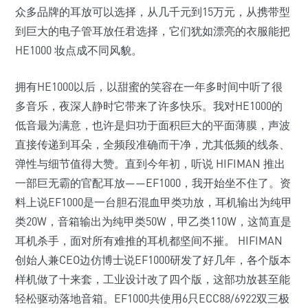
众多品牌的耳放可以选择，从几千元到15万元，从携带型
到巨大的电子管耳放任君选择，它们犹如漂亮的衣服能把
HE1000 妆点成不同风貌。
拥有HE1000以后，以甜蜜的笑容在一年多时间中听了很
多音乐，夜深人静时它带来了许多快乐。我对HE1000的
低音最为满意，也许是归功于面积巨大的平面薄膜，声波
直接传递到耳朵，全频段准确而干净，尤其低频的线条、
弹性与细节值得大赞。直到今年初，听说 HIFIMAN 推出
一部巨无霸的官配耳放——EF1000，我开始坐不住了。资
料上说EF1000是一台胆石混血甲类功放，耳机输出为纯甲
类20W，音箱输出为纯甲类50W，甲乙类110W，这简直是
耳机杀手，面对所有难推的耳机都坚间不摧。 HIFIMAN
创始人兼CEO边仿博士说EF1000研发了好几年，各个版本
样机做了十来套，工业设计改了四个版，这部功放甚至能
轻松驱动落地音箱。EF1000共使用6只ECC88/6922双三极