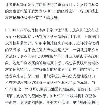
计者把耳垫的硬度与厚度进行了重新设计，让振膜与耳朵
的角度更接近于森海塞尔HD800的倾斜设计，所以听感上
在声场与低音部分有了大幅提升。
HE1000?V2平板耳机本身非常中性平衡，从高到低没有明
显的凸起或凹陷，低频向下延伸清晰而且平坦，不像密闭
式耳机带着隆起。它的中频准确失真极低，或许没有浓稠
的黏滞感，也不会拉近人声或拉远人声，一切就是那么自
然流畅，更不会有HD800在搭配不当时出现的密度稀疏现
象。这是千金难买的通透逼真中频，很忠实反映出前端器
材的良莠特色，欣赏好录音时经常有历历在目的错觉，虽
然发声来自头部二侧，眼前浮现的声场仍具很强说服力，
所有发烧友都应该准备一副这样的耳机当参考标准。与
STAX相比，静电耳机更突出油滑的细腻感、更好的低电平
细节，更飘逸的空间效果。而HE1000平板耳机胜在整体
平衡性、更明确的结像、更有力的低频，更流畅的高频与