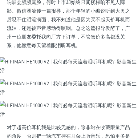
响展会频频露脸，何时上市却始终只闻楼梯响不见人踪
影。微信圈流传一篇报导，那个年轻的小编说听到大奥之
后忍不住泪流满面，我不知道他是因为买不起天价耳机而
流泪，还是被声音感动得哽咽。总之这篇报导发酵了，广
州一位朋友委托我向厂方下订单，不管售价多高都没关
系，他愿意每天留着眼泪听耳机。
对于超高价耳机我是比较无感的，除非站在收藏限量产品
的角度，否则把一辆汽车挂在耳朵上听音乐，恐怕更多是