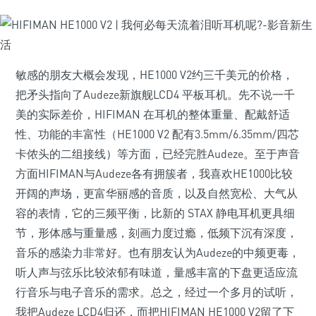
敏感的朋友大概会发现，HE1000 V2约三千美元的价格，
把矛头指向了Audeze新旗舰LCD4 平板耳机。先不说一千
美的实际差价，HIFIMAN 在耳机的整体重量、配戴舒适
性、功能的丰富性（HE1000 V2 配有3.5mm/6.35mm/四芯
卡侬头的二组接线）等方面，已经完胜Audeze。至于声音
方面HIFIMAN与Audeze各有拥簇者，我喜欢HE1000比较
开阔的声场，更富华丽感的音质，以及自然宽松、大气从
容的表情，它的三频平衡，比新的 STAX 静电耳机更具细
节，形体感与重量感，刻画力度过瘾，低频下沉有深度，
音乐的感染力非常好。也有朋友认为Audeze的中频更毒，
听人声与弦乐比较浓郁有味道，量感丰富的下盘更适应流
行音乐与电子音乐的需求。总之，经过一个多月的试听，
我把Audeze LCD4归还，而把HIFIMAN HE1000 V2留了下