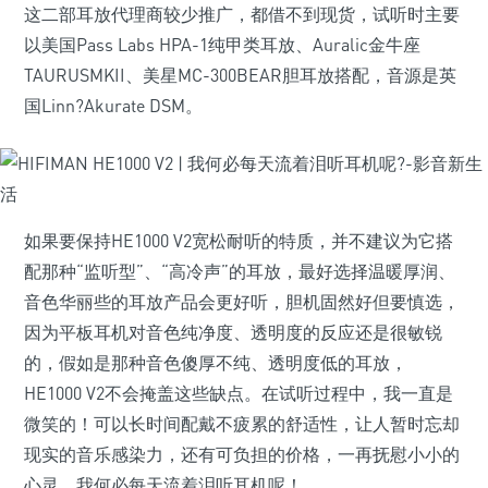
这二部耳放代理商较少推广，都借不到现货，试听时主要
以美国Pass Labs HPA-1纯甲类耳放、Auralic金牛座
TAURUSMKII、美星MC-300BEAR胆耳放搭配，音源是英
国Linn?Akurate DSM。
如果要保持HE1000 V2宽松耐听的特质，并不建议为它搭
配那种“监听型”、“高冷声”的耳放，最好选择温暖厚润、
音色华丽些的耳放产品会更好听，胆机固然好但要慎选，
因为平板耳机对音色纯净度、透明度的反应还是很敏锐
的，假如是那种音色傻厚不纯、透明度低的耳放，
HE1000 V2不会掩盖这些缺点。在试听过程中，我一直是
微笑的！可以长时间配戴不疲累的舒适性，让人暂时忘却
现实的音乐感染力，还有可负担的价格，一再抚慰小小的
心灵，我何必每天流着泪听耳机呢！