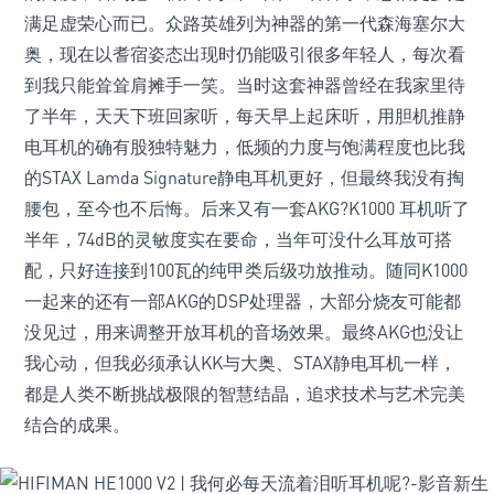
满足虚荣心而已。众路英雄列为神器的第一代森海塞尔大
奥，现在以耆宿姿态出现时仍能吸引很多年轻人，每次看
到我只能耸耸肩摊手一笑。当时这套神器曾经在我家里待
了半年，天天下班回家听，每天早上起床听，用胆机推静
电耳机的确有股独特魅力，低频的力度与饱满程度也比我
的STAX Lamda Signature静电耳机更好，但最终我没有掏
腰包，至今也不后悔。后来又有一套AKG?K1000 耳机听了
半年，74dB的灵敏度实在要命，当年可没什么耳放可搭
配，只好连接到100瓦的纯甲类后级功放推动。随同K1000
一起来的还有一部AKG的DSP处理器，大部分烧友可能都
没见过，用来调整开放耳机的音场效果。最终AKG也没让
我心动，但我必须承认KK与大奥、STAX静电耳机一样，
都是人类不断挑战极限的智慧结晶，追求技术与艺术完美
结合的成果。