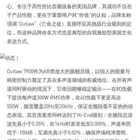
心、专注于高性价比音频设备的美国品牌，其成功不仅在
于产品性能，更在于重塑用户对“价值”的认知，品牌名称
强调“Outlaw”（亡命之徒）直接呼应其挑战行业规则的定
位，而这种品牌命名方式也是典型的自我激励型美国文化
表达方式。
Outlaw 7900作为AB类放大的旗舰后级，以惊人的能量与
精密控制力奠定了其在多声道领域的权威地位。在所有声
道同时驱动的情况下，它依旧能够稳定输出——在8Ω负载
下提供每声道300W RMS功率，在4Ω负载下更是高达
550W，频宽覆盖20Hz至20kHz，保证全频段毫不妥协的动
态表现。其音质素质同样达到了Hi-End级别：全频段总谐
波失真小于0.05%，在1kHz时甚至低至0.005%，声道串扰
优于-100dB，互调失真小于0.02%，确保声场纯净透明、