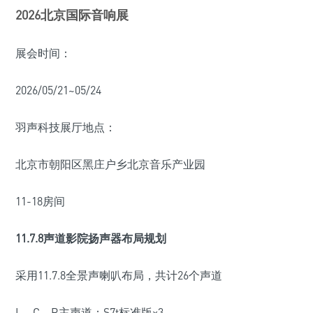
202
6
北京国际音响展
展会时间：
2026/05/21~05/24
羽声科技展厅地点：
北京市朝阳区黑庄户乡北京音乐产业园
11-18房间
11.7.8声道影院
扬声器布局规划
采用11.7.8全景声喇叭布局，共计26个声道
L、C、R主声道：S7t标准版×3