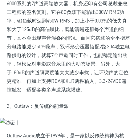
6000系列的7声道高端放大器，机身还印有公司总裁兼总
工程师的签名复刻。它在8Ω负载下能输出300W RMS功
率，4Ω负载时达到450W RMS，加上小于0.03%的低失真
和大于125dB的高信噪比，既能清晰还原每个声道的细
节，又不会出现声音混叠的情况。而且它搭载的全平衡差
分电路能减少50%噪声，双环形变压器搭配2路20A独立电
路供电的设计，就算7个声道同时工作，也能稳定输出功
率，轻松应对电影或音乐里的大动态场景。另外，大
于-80dB的声道隔离度能大大减少串扰，让环绕声的定位
更精准，再加上支持RCA和XLR两种输入、3.3-24VDC遥
控触发，适配各类多声道系统搭建。
2、Outlaw：反传统的能量派
Outlaw Audio成立于1999年，是一家以反传统精神为核