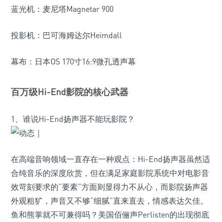
蓝光机：麦尼塔Magnetar 900
投影机：巴可海姆达尔Heimdall
幕布：日本OS 170寸16:9微孔透声幕
百万级
Hi-End影院
的核心武器
1、谁说Hi-End扬声器不能玩影院？
在高端音响领域一直存在一种观点：Hi-End扬声器虽然适
合纯音乐的深度欣赏，但在满足家庭影院系统中对电影音
效苛刻要求的“要素”方面则显得力不从心，而影院扬声器
外观粗犷，声音又不够“细腻”直来直去，情感表达欠佳。
鱼和熊掌就不可兼得吗？美国佰俪声Perlisten的出现彻底