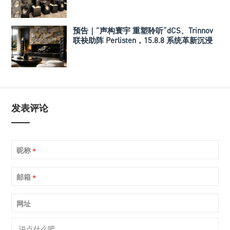
塔打造旗舰多声道系统
预告｜”声构寰宇 重塑聆听“dCS、Trinnov
联袂助阵 Perlisten，15.8.8 系统革新沉浸
式音乐重播
发表评论
昵称
*
邮箱
*
网址