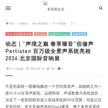
首页
›
行业热点
›
News 影音新品
›
Hi-Fi 高保真
›
正文
2026 北京国际音响展
Perlisten
佰俪声 Perlisten
全景声系统
动态｜”声境之巅 奢享臻音”佰俪声
Perlisten 百万级全景声系统亮相
2026 北京国际音响展
2026-05-18
762
Hi-Fi 高保真
0
不是把器材一股脑地搬进一个空间里发声，就能称之为一
套Hi-End全景声影院。品牌阵容、声道数量与系统造价，
决定了一套影院能否进入高端系统的讨论范围；但真正拉
开差距的，首先是扬声器的Hiend素质、整个多声道系统