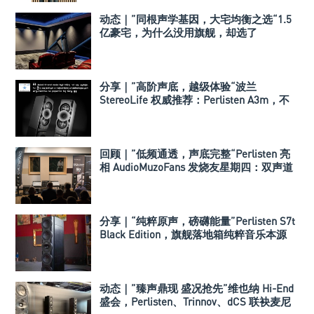
动态｜”同根声学基因，大宅均衡之选“1.5
亿豪宅，为什么没用旗舰，却选了
Perlisten A 系列
分享｜”高阶声底，越级体验“波兰
StereoLife 权威推荐：Perlisten A3m，不
止是平替，重新定义高端入门
回顾｜”低频通透，声底完整“Perlisten 亮
相 AudioMuzoFans 发烧友星期四：双声道
加低音炮，是折腾还是刚需？
分享｜“纯粹原声，磅礴能量”Perlisten S7t
Black Edition，旗舰落地箱纯粹音乐本源
动态｜”臻声鼎现 盛况抢先”维也纳 Hi-End
盛会，Perlisten、Trinnov、dCS 联袂麦尼