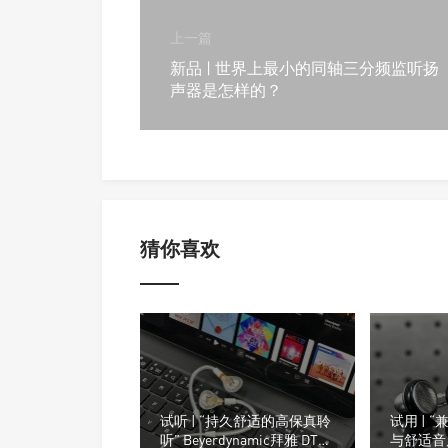
上一篇
新品 | 世界上最小的同轴三分频监听扬
声器是怎样的？
猜你喜欢
试听 | “持久舒适的高保真聆
试用 | 
听” Beyerdynamic拜雅 DT
与舒适音质