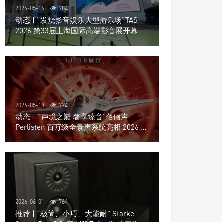
2026-05-16
784
动态 | “发烧影音娱乐大型游乐场”TAS
2026 第33届上海国际高端影音展开幕
2026-05-18
774
动态｜”声境之巅 奢享臻音”佰俪声
Perlisten 百万级全景声系统亮相 2026 北
京国际音响展
2026-06-01
764
推荐 | “极简、小巧、大能耐” Starke