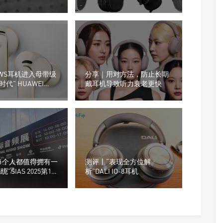
0平头耳塞
的8款耳机产品
“TWS耳机进入母带级
分享｜用对方法，防止长期
代” HUAWEI
戴耳机导致听力衰老更快
s Pro 5登场
每个人都值得拥有一
测评丨“表现全方位解
统”SIAS 2025第19
析”DALI IO-8耳机
际音频展