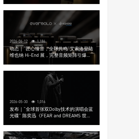
道极致影院
2026-06-12
1,186
动态｜“匠心臻音，全球共鸣”艾索洛登陆
维也纳 Hi-End 展，完整音频矩阵引爆关
注
2026-05-30
1,016
发布｜“全球首张双Dolby技术的演唱会蓝
光碟” 陈奕迅《FEAR and DREAMS 世界
巡回演唱会》4K UHD BD新品发布会