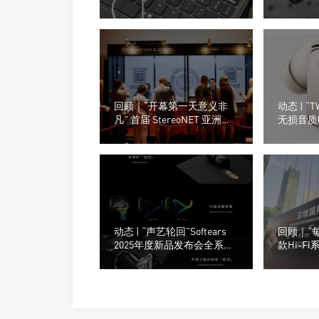
30 IE 入耳式监听耳机
嘉）M26
回顾｜“开幕第一天意义非
动态 | 
凡” 首届 StereoNET 亚洲高
无损音质时
级音响及视听展
FreeBud
动态 | “声艺轮回”Softears
回顾｜“
2025年度新品发布会全系产
款Hi-Fi系
品震撼登场
届深圳国