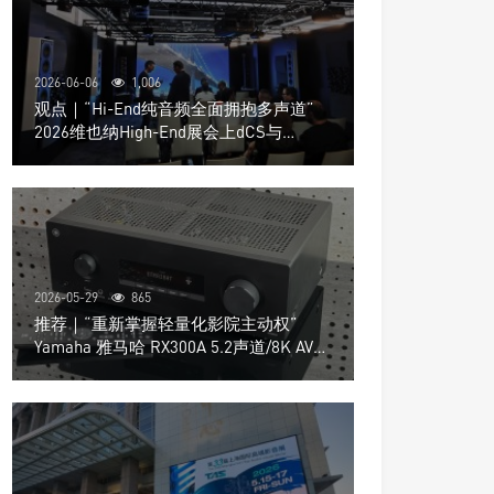
2026-06-06
1,006
观点｜“Hi-End纯音频全面拥抱多声道”
2026维也纳High-End展会上dCS与
Trinnov Audio搭建多声道演示系统
2026-05-29
865
推荐｜“重新掌握轻量化影院主动权”
Yamaha 雅马哈 RX300A 5.2声道/8K AV放
大器