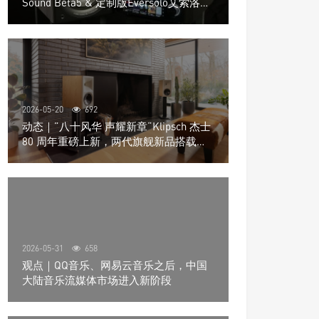
Sound Beta5 & 定制版Eversolo艾索洛
Play音响组合
2026-05-20
692
动态｜”八十风华 声耀新章“Klipsch 杰士
80 周年重磅上新，两代旗舰新品搭载硬
核配置音质再升级
2026-05-31
658
观点｜QQ音乐、网易云音乐之后，中国
大陆音乐流媒体市场进入新阶段