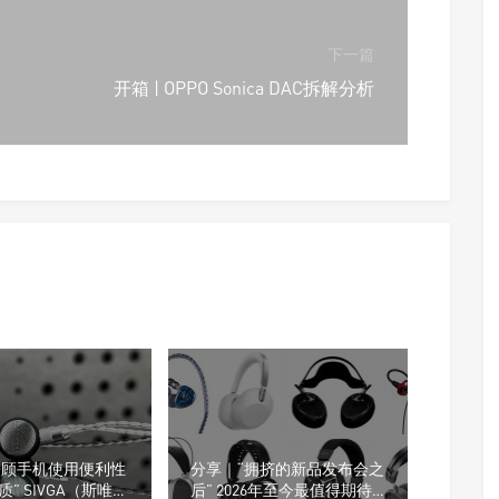
下一篇
开箱 | OPPO Sonica DAC拆解分析
“兼顾手机使用便利性
分享｜“拥挤的新品发布会之
” SIVGA（斯唯
后” 2026年至今最值得期待