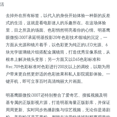
去掉外在所有标签，以代入的身份开始体验一种新的反差
式的生活，这就是看电影迷人的乐趣所在。在这场体验
里，目之所及的场面、色彩悄然明亮着你的心情。明基鹰
眼微投i300T承延明基投影20年色彩技术领域的沉淀，一
方面从光源和镜片着手，以色彩更为纯正的LED光源、6
块光学玻璃镜片组搭配金属镜筒，打造优秀呈像系统，从
根本上解决镜头变形；另一方面又以D65色彩标准和
Rec.709色彩标准对色彩进行200次以上的调校，以期为用
户带来更自然更舒适的色彩效果和私人影院观影体验。一
键开机，即可立享百吋高清绚丽大片画面。
明基鹰眼微投i300T还特别整合了爱奇艺、搜狐视频及明
基专属的正版影视片源，打造明基海量正版影库，并保证
周周更新、实时同步热播剧集与综艺视频，无论你是港剧