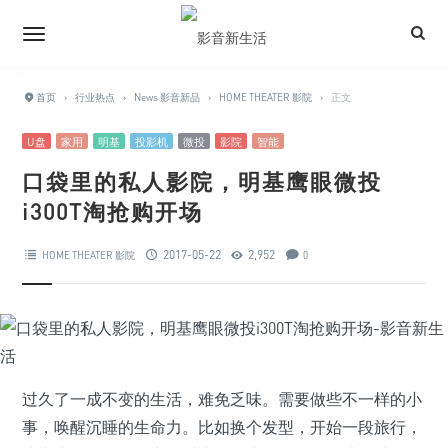
首页
›
行业热点
›
News 影音新品
›
HOME THEATER 影院
›
正文
U盘
家用
明基
投影机
微投
影院
智能
口袋里的私人影院，明基鹰眼微投
i300T淘抢购开场
2017-05-22
2,952
HOME THEATER 影院
0
过久了一成不变的生活，难免乏味。需要做些不一样的小
事，唤醒沉睡的生命力。比如换个发型，开始一段旅行，