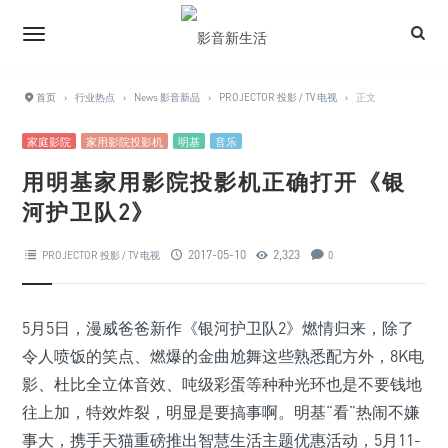
首页
›
行业热点
›
News 影音新品
›
PROJECTOR 投影 / TV 电视
›
正文
家庭影院
家用影院投影机
明基
音乐
用明基家用影院投影机正确打开《银
河护卫队2》
2017-05-10
2,323
PROJECTOR 投影 / TV 电视
0
5月5日，漫威爸爸新作《银河护卫队2》燃情归来，除了
令人喷饭的笑点、燃爆的金曲尬舞这些熟悉配方外，8K电
影、杜比全立体音效、吨级彩蛋等种种光环也是不要钱地
往上加，特效炸裂，明显是要搞事啊。明基“看”热闹不嫌
事大，携手天猫重磅推出智慧生活主题优惠活动，5月11-