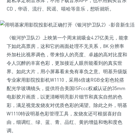
庭私享定制音乐库，不用下载音乐APP，也不用购买音乐
CD，华语、流行、民谣、嘻哈等音乐，想听就听。
《银河护卫队2》上映第一个周末就吸金4.27亿美元，能拿
下如此高票房，这和它的画面处理不无关系，8K 分辨率
外加杜比视界调色，带来惊人的亮度、卓越的高对比度和
令人沉醉的丰富色彩，更加接近人眼所能看到的真实世
界。如此大片，用小屏幕看未免有辜负之意。明基升级版
专业家用影院投影机W1110，采用6倍速RGB全彩色轮搭
配光学玻璃镜头，提供符合美国ISFccc权威认证的35mm
电影胶片画质，以更清晰明亮影片细节和真实自然的色
彩，满足视觉发烧友对优质色彩的渴望。除此之外，明基
W1110特设明基色彩管理工具，发烧友还可根据喜好自
由，细调红、绿、蓝、青、品红、黄的增益和饱和度色
调。