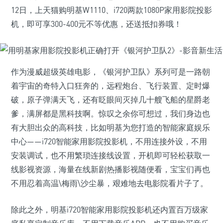
12日，上天猫购明基W1110、i720两款1080P家用影院投影
机，即可享300-400元不等优惠，还送抵扣券哦！
作为漫威超级英雄电影，《银河护卫队》系列可是一路朝
着宇宙的奇特入口狂奔的，远程炮台、飞行装置、定时爆
破，原子弹满天飞，还有眨眼间灭掉几十艘飞船的星爵老
爹，满屏都是黑科技啊。惊叹之余你可想过，我们身边也
有大胆出众的高科技，比如明基为您打造的智能家庭娱乐
中心——i720智能家用影院投影机，不用连接外设，不用
安装调试，也不用繁琐连接线设置，开机即可轻松获取一
线影视资源，海量在线新剧热播影视随便看，宝宝们再也
不用忍着高温\梅雨\沙尘暴，艰难地去电影院看片子了。
除此之外，明基i720智能家用影院投影机还内置百万级家