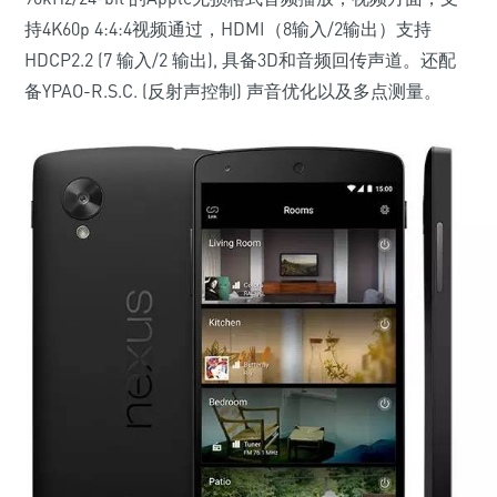
持4K60p 4:4:4视频通过，HDMI（8输入/2输出）支持
HDCP2.2 (7 输入/2 输出), 具备3D和音频回传声道。还配
备YPAO-R.S.C. (反射声控制) 声音优化以及多点测量。