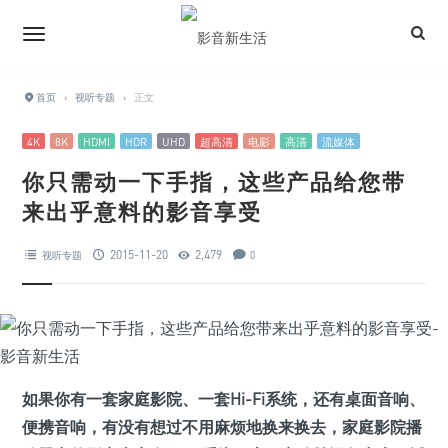
首页
›
视听专题
›
正文
4K
8K
HDMI
HDR
UHD
超高清
电影
高清
流媒体
你只需动一下手指，这些产品给您带
来出乎意料的影音享受
2015-11-20
2,479
视听专题
0
如果你有一套家庭影院、一套Hi-Fi系统，还有桌面音响、
便携音响，有没有想过不用麻烦地换来换去，家庭影院播