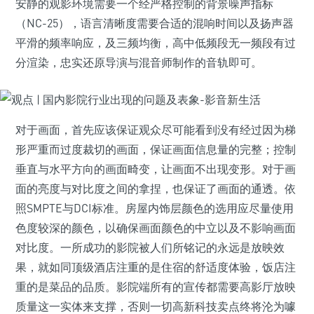
安静的观影环境需要一个经严格控制的背景噪声指标
（NC-25），语言清晰度需要合适的混响时间以及扬声器
平滑的频率响应，及三频均衡，高中低频段无一频段有过
分渲染，忠实还原导演与混音师制作的音轨即可。
对于画面，首先应该保证观众尽可能看到没有经过因为梯
形严重而过度裁切的画面，保证画面信息量的完整；控制
垂直与水平方向的画面畸变，让画面不出现变形。对于画
面的亮度与对比度之间的拿捏，也保证了画面的通透。依
照SMPTE与DCI标准。房屋内饰层颜色的选用应尽量使用
色度较深的颜色，以确保画面颜色的中立以及不影响画面
对比度。一所成功的影院被人们所铭记的永远是放映效
果，就如同顶级酒店注重的是住宿的舒适度体验，饭店注
重的是菜品的品质。影院端所有的宣传都需要高影厅放映
质量这一实体来支撑，否则一切高新科技卖点终将沦为噱