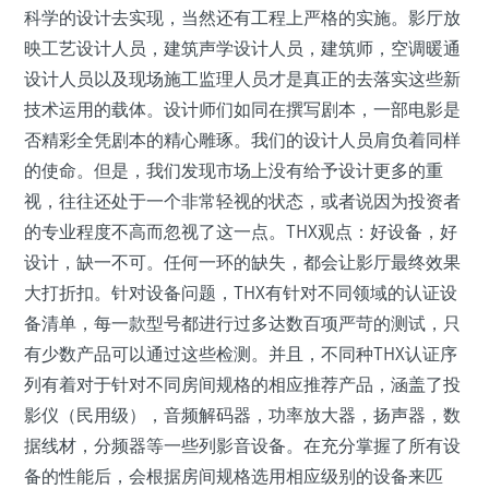
科学的设计去实现，当然还有工程上严格的实施。影厅放
映工艺设计人员，建筑声学设计人员，建筑师，空调暖通
设计人员以及现场施工监理人员才是真正的去落实这些新
技术运用的载体。设计师们如同在撰写剧本，一部电影是
否精彩全凭剧本的精心雕琢。我们的设计人员肩负着同样
的使命。但是，我们发现市场上没有给予设计更多的重
视，往往还处于一个非常轻视的状态，或者说因为投资者
的专业程度不高而忽视了这一点。THX观点：好设备，好
设计，缺一不可。任何一环的缺失，都会让影厅最终效果
大打折扣。针对设备问题，THX有针对不同领域的认证设
备清单，每一款型号都进行过多达数百项严苛的测试，只
有少数产品可以通过这些检测。并且，不同种THX认证序
列有着对于针对不同房间规格的相应推荐产品，涵盖了投
影仪（民用级），音频解码器，功率放大器，扬声器，数
据线材，分频器等一些列影音设备。在充分掌握了所有设
备的性能后，会根据房间规格选用相应级别的设备来匹