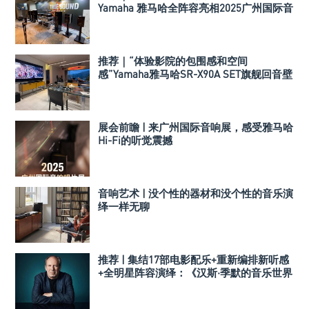
Yamaha 雅马哈全阵容亮相2025广州国际音
响唱片展！
推荐｜“体验影院的包围感和空间
感”Yamaha雅马哈SR-X90A SET旗舰回音壁
套装
展会前瞻 | 来广州国际音响展，感受雅马哈
Hi-Fi的听觉震撼
音响艺术 | 没个性的器材和没个性的音乐演
绎一样无聊
推荐 | 集结17部电影配乐+重新编排新听感
+全明星阵容演绎：《汉斯·季默的音乐世界
II：新境界》