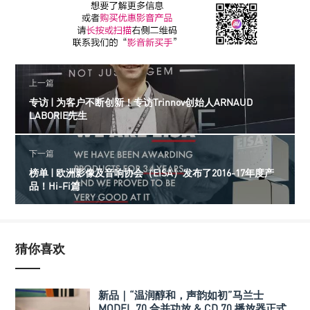
上一篇
专访 | 为客户不断创新！专访Trinnov创始人ARNAUD
LABORIE先生
下一篇
榜单 | 欧洲影像及音响协会（EISA）发布了2016-17年度产
品！Hi-Fi篇
猜你喜欢
新品｜“温润醇和，声韵如初”马兰士
MODEL 70 合并功放 & CD 70 播放器正式