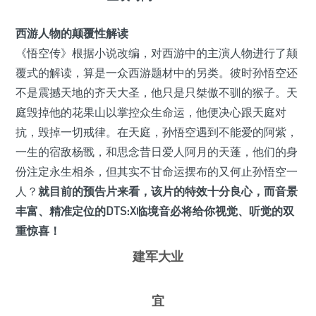
西游人物的颠覆性解读
《悟空传》根据小说改编，对西游中的主演人物进行了颠
覆式的解读，算是一众西游题材中的另类。彼时孙悟空还
不是震撼天地的齐天大圣，他只是只桀傲不驯的猴子。天
庭毁掉他的花果山以掌控众生命运，他便决心跟天庭对
抗，毁掉一切戒律。在天庭，孙悟空遇到不能爱的阿紫，
一生的宿敌杨戬，和思念昔日爱人阿月的天蓬，他们的身
份注定永生相杀，但其实不甘命运摆布的又何止孙悟空一
人？
就目前的预告片来看，该片的特效十分良心，而音景
丰富、精准定位的DTS:X临境音必将给你视觉、听觉的双
重惊喜！
建军大业
宜