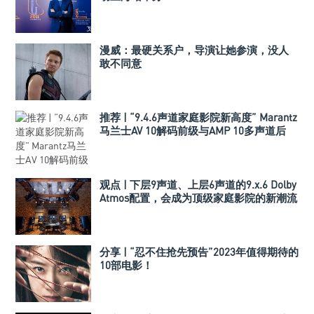
漫威：最硬关系户，导演让她参演，没人
敢不同意
推荐 | “9.4.6声道家庭影院新高度” Marantz
马兰士AV 10解码前级与AMP 10多声道后
级！
观点 | 下层9声道、上层6声道的9.x.6 Dolby
Atmos配置，会成为顶级家庭影院的新潮流
吗？
分享 | “忍不住抢先预告”2023年值得期待的
10部电影！