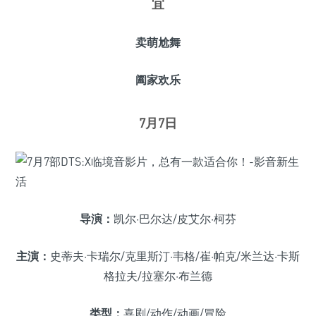
宜
卖萌尬舞
阖家欢乐
7月7日
导演：
凯尔·巴尔达/皮艾尔·柯芬
主演：
史蒂夫·卡瑞尔/克里斯汀·韦格/崔·帕克/米兰达·卡斯
格拉夫/拉塞尔·布兰德
类型：
喜剧/动作/动画/冒险