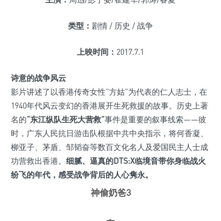
类型：
剧情 / 历史 / 战争
上映时间：
2017.7.1
诗意的战争风云
影片讲述了以香港传奇女性“方姑”为代表的仁人志士，在
1940年代风云变幻的香港展开生死救援的故事。历史上著
名的
“东江纵队生死大营救”
事件是重要的叙事线索——彼
时，广东人民抗日游击队根据中共中央指示，将何香凝、
柳亚子、茅盾、邹韬奋等数百文化名人及爱国民主人士成
功营救出香港。
细腻、逼真的DTS:X临境音带你身临战火
纷飞的年代，感受战争背后的人心隽永。
神偷奶爸3