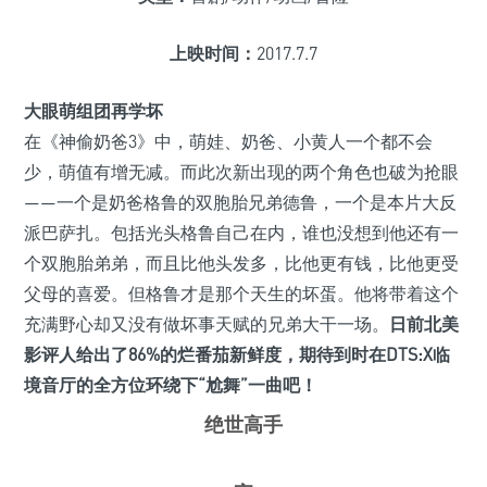
上映时间：
2017.7.7
大眼萌组团再学坏
在《神偷奶爸3》中，萌娃、奶爸、小黄人一个都不会
少，萌值有增无减。而此次新出现的两个角色也破为抢眼
——一个是奶爸格鲁的双胞胎兄弟德鲁，一个是本片大反
派巴萨扎。包括光头格鲁自己在内，谁也没想到他还有一
个双胞胎弟弟，而且比他头发多，比他更有钱，比他更受
父母的喜爱。但格鲁才是那个天生的坏蛋。他将带着这个
充满野心却又没有做坏事天赋的兄弟大干一场。
日前北美
影评人给出了86%的烂番茄新鲜度，期待到时在DTS:X临
境音厅的全方位环绕下“尬舞”一曲吧！
绝世高手