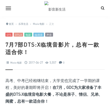
首页
›
乐享生活
›
Movie 电影
›
正文
DTS
DTS:X
电影
临境音
声音
7月7部DTS:X临境音影片，总有一款
适合你！
2017-06-27
5,557
Movie 电影
0
高考、中考已经相继结束，大学党也完成了一学期的课
程，美好的暑期即将开启！
在7月，GDC为大家准备了丰
盛的DTS:X临境音电影大餐，不论是亲子、情侣、兄弟、
闺蜜，总有一款适合你！