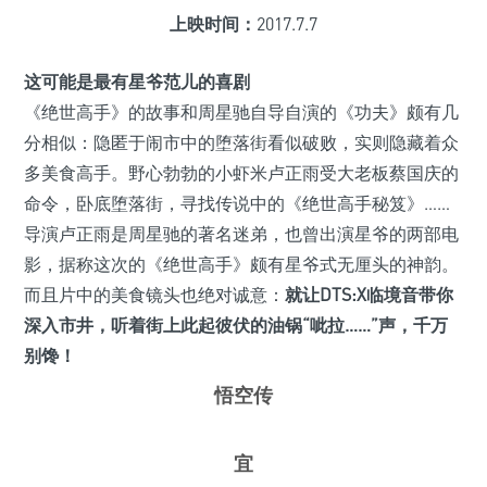
上映时间：
2017.7.7
这可能是最有星爷范儿的喜剧
《绝世高手》的故事和周星驰自导自演的《功夫》颇有几
分相似：隐匿于闹市中的堕落街看似破败，实则隐藏着众
多美食高手。野心勃勃的小虾米卢正雨受大老板蔡国庆的
命令，卧底堕落街，寻找传说中的《绝世高手秘笈》……
导演卢正雨是周星驰的著名迷弟，也曾出演星爷的两部电
影，据称这次的《绝世高手》颇有星爷式无厘头的神韵。
而且片中的美食镜头也绝对诚意：
就让DTS:X临境音带你
深入市井，听着街上此起彼伏的油锅“呲拉……”声，千万
别馋！
悟空传
宜