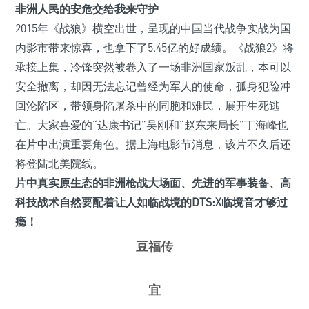
非洲人民的安危交给我来守护
2015年《战狼》横空出世，呈现的中国当代战争实战为国
内影市带来惊喜，也拿下了5.45亿的好成绩。《战狼2》将
承接上集，冷锋突然被卷入了一场非洲国家叛乱，本可以
安全撤离，却因无法忘记曾经为军人的使命，孤身犯险冲
回沦陷区，带领身陷屠杀中的同胞和难民，展开生死逃
亡。大家喜爱的“达康书记”吴刚和“赵东来局长”丁海峰也
在片中出演重要角色。据上海电影节消息，该片不久后还
将登陆北美院线。
片中真实原生态的非洲枪战大场面、先进的军事装备、高
科技战术自然要配着让人如临战境的DTS:X临境音才够过
瘾！
豆福传
宜