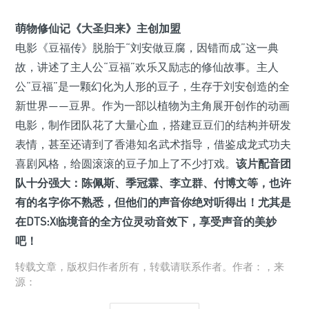
萌物修仙记
《
大圣归来
》主创加盟
电影《豆福传》脱胎于“刘安做豆腐，因错而成”这一典
故，讲述了主人公“豆福”欢乐又励志的修仙故事。主人
公“豆福”是一颗幻化为人形的豆子，生存于刘安创造的全
新世界——豆界。作为一部以植物为主角展开创作的动画
电影，制作团队花了大量心血，搭建豆豆们的结构并研发
表情，甚至还请到了香港知名武术指导，借鉴成龙式功夫
喜剧风格，给圆滚滚的豆子加上了不少打戏。
该片配音团
队十分强大：陈佩斯、季冠霖、李立群、付博文等，也许
有的名字你不熟悉，但他们的声音你绝对听得出！尤其是
在DTS:X临境音的全方位灵动音效下，享受声音的美妙
吧！
转载文章，版权归作者所有，转载请联系作者。作者：，来
源：