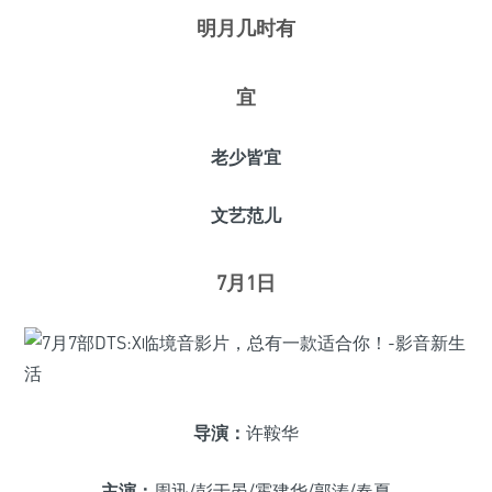
明月几时有
宜
老少皆宜
文艺范儿
7月1日
导演：
许鞍华
主演：
周迅/彭于晏/霍建华/郭涛/春夏