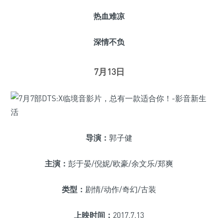
热血难凉
深情不负
7月13日
导演：
郭子健
主演：
彭于晏/倪妮/欧豪/余文乐/郑爽
类型：
剧情/动作/奇幻/古装
上映时间：
2017.7.13