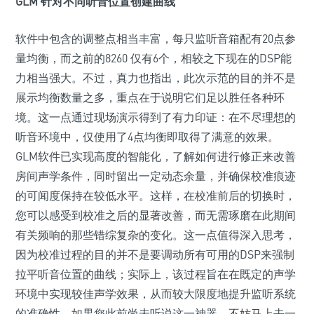
GLM 针对不同听音位置创建曲线
软件中包含的调整点相当丰富，每只监听音箱配有20点参
量均衡，而之前的8260 仅有6个，相较之下现在的DSP能
力相当强大。不过，真力也指出，此次示范的目的并不是
展示均衡数量之多，重点在于说明它们足以胜任各种环
境。这一点通过现场演示得到了有力印证：在不尽理想的
听音环境中，仅使用了4点均衡即取得了满意的效果。
GLM软件已实现高度的智能化，了解如何进行修正来改善
房间声学条件，同时留出一定动态余量，并确保校准痕迹
的可闻度保持在较低水平。这样，在校准前后的切换时，
您可以感受到校准之后的显著改善，而无需琢磨在此期间
有关频响的那些错综复杂的变化。这一点值得深入思考，
因为校准过程的目的并不是要调动所有可用的DSP来强制
拉平听音位置的曲线；实际上，该过程旨在在既定的声学
环境中实现较佳声学效果，从而较大限度地提升监听系统
的准确性。如果您此前尚未听说这一神器，不妨马上去一