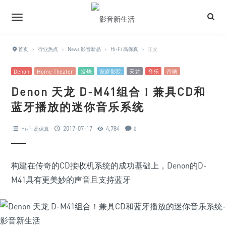
首页
›
行业热点
›
News 影音新品
›
Hi-Fi 高保真
›
正文
Denon
Home Theater
发烧
家庭影院
天龙
音乐
音响
Denon 天龙 D-M41组合！兼具CD和
蓝牙播放的迷你音乐系统
2017-07-17
4,784
Hi-Fi 高保真
0
构建在传奇的CD接收机系统的成功基础上，Denon的D-
M41具有更美妙的声音且支持蓝牙