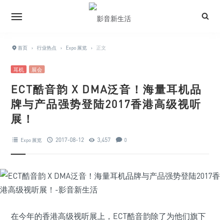
首页
›
行业热点
›
Expo 展览
›
正文
耳机
展会
ECT酷音韵 X DMA泛音！海量耳机品
牌与产品强势登陆2017香港高级视听
展！
2017-08-12
3,457
Expo 展览
0
在今年的香港高级视听展上，ECT酷音韵除了为他们旗下