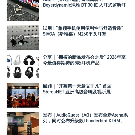
Beyerdynamic拜雅 DT 30 IE 入耳式监听耳
机
试用 | “兼顾手机使用便利性与舒适音质”
SIVGA（斯唯嘉）M260平头耳塞
分享｜“拥挤的新品发布会之后” 2026年至
今最值得期待的8款耳机产品
回顾｜“开幕第一天意义非凡” 首届
StereoNET 亚洲高级音响及视听展
发布｜AudioQuest（AQ）发布全新Atena系
列，同时公布升级款Thunderbird XTRM、
Dragon XTRM和BassZilla